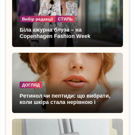
Вибір редакції
СТИЛЬ
Біла ажурна блуза – на
Copenhagen Fashion Week
показали тренд цього літа
ДОГЛЯД
Ретинол чи пептиди: що вибрати,
коли шкіра стала нерівною і
чутливою