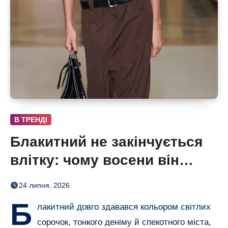
В ТРЕНДІ
Блакитний не закінчується
влітку: чому восени він
перейде до шоколадного
24 липня, 2026
Б
лакитний довго здавався кольором світлих
сорочок, тонкого деніму й спекотного міста,