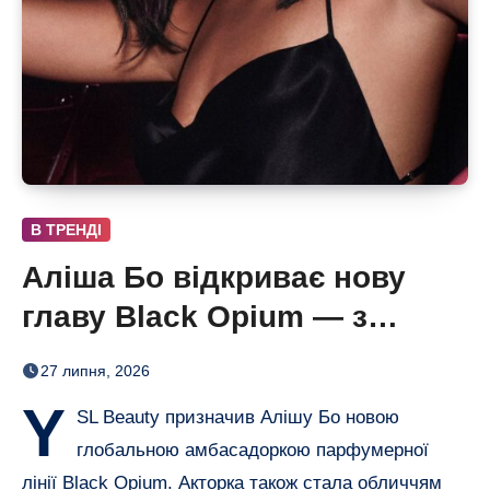
В ТРЕНДІ
Аліша Бо відкриває нову
главу Black Opium — з
ароматом полуниці, кави й
27 липня, 2026
ванілі
Y
SL Beauty призначив Алішу Бо новою
глобальною амбасадоркою парфумерної
лінії Black Opium. Акторка також стала обличчям