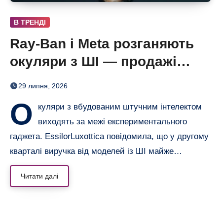
В ТРЕНДІ
Ray-Ban і Meta розганяють
окуляри з ШІ — продажі
майже подвоїлися
29 липня, 2026
О
куляри з вбудованим штучним інтелектом
виходять за межі експериментального
гаджета. EssilorLuxottica повідомила, що у другому
кварталі виручка від моделей із ШІ майже…
Читати далі