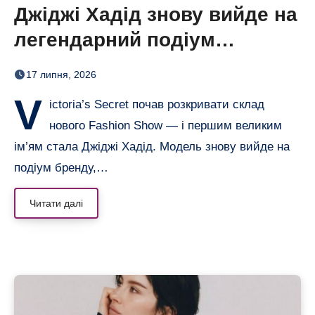
Джіджі Хадід знову вийде на
легендарний подіум
Victoria’s Secret
17 липня, 2026
V
ictoria’s Secret почав розкривати склад
нового Fashion Show — і першим великим
ім’ям стала Джіджі Хадід. Модель знову вийде на
подіум бренду,…
Читати далі