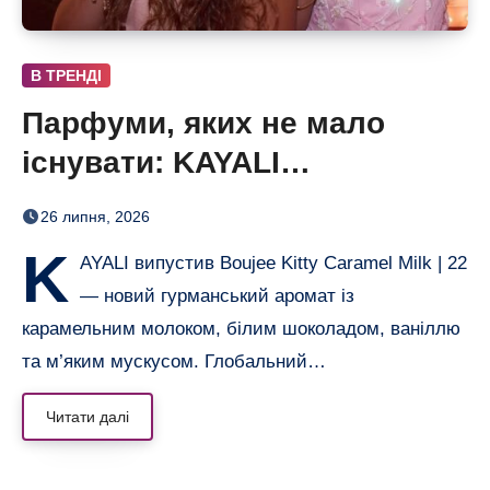
В ТРЕНДІ
Парфуми, яких не мало
існувати: KAYALI
перетворив жарт на
26 липня, 2026
гурманський запуск
K
AYALI випустив Boujee Kitty Caramel Milk | 22
— новий гурманський аромат із
карамельним молоком, білим шоколадом, ваніллю
та м’яким мускусом. Глобальний…
Читати далі