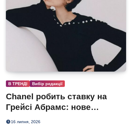
В ТРЕНДІ
Вибір редакції
Chanel робить ставку на
Грейсі Абрамс: нове
обличчя Coco Mademoiselle
16 липня, 2026