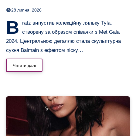
отримала власну ляльку
28 липня, 2026
B
ratz випустив колекційну ляльку Tyla,
створену за образом співачки з Met Gala
2024. Центральною деталлю стала скульптурна
сукня Balmain з ефектом піску…
Читати далі