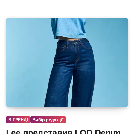
В ТРЕНДІ
Вибір редакції
Lee представив LQD Denim