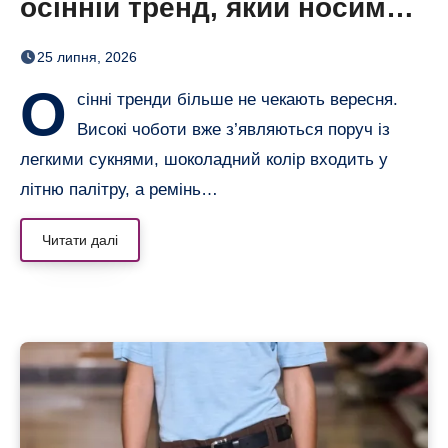
осінній тренд, який носимо
вже зараз
25 липня, 2026
О
сінні тренди більше не чекають вересня.
Високі чоботи вже з’являються поруч із
легкими сукнями, шоколадний колір входить у
літню палітру, а ремінь…
Читати далі