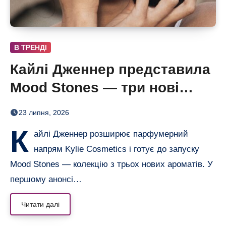
В ТРЕНДІ
Кайлі Дженнер представила
Mood Stones — три нові
аромати у флаконах, схожих
23 липня, 2026
на каміння
К
айлі Дженнер розширює парфумерний
напрям Kylie Cosmetics і готує до запуску
Mood Stones — колекцію з трьох нових ароматів. У
першому анонсі…
Читати далі