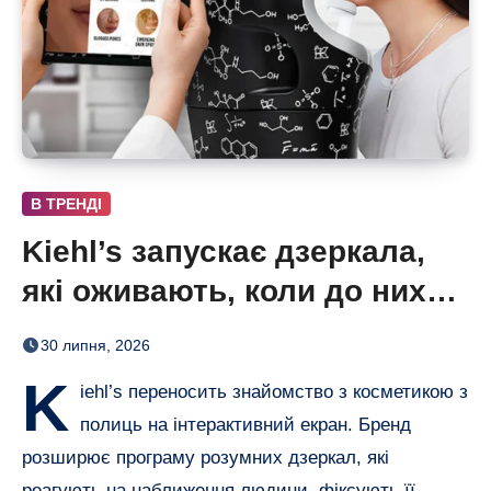
В ТРЕНДІ
Kiehl’s запускає дзеркала,
які оживають, коли до них
підходиш
30 липня, 2026
K
iehl’s переносить знайомство з косметикою з
полиць на інтерактивний екран. Бренд
розширює програму розумних дзеркал, які
реагують на наближення людини, фіксують її…