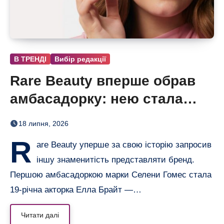
В ТРЕНДІ
Вибір редакції
Rare Beauty вперше обрав
амбасадорку: нею стала
Елла Брайт
18 липня, 2026
R
are Beauty уперше за свою історію запросив
іншу знаменитість представляти бренд.
Першою амбасадоркою марки Селени Гомес стала
19-річна акторка Елла Брайт —…
Читати далі