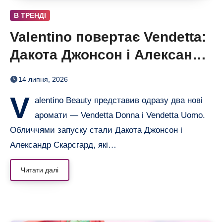
В ТРЕНДІ
Valentino повертає Vendetta:
Дакота Джонсон і Александр
Скарсгард
14 липня, 2026
V
alentino Beauty представив одразу два нові
аромати — Vendetta Donna і Vendetta Uomo.
Обличчями запуску стали Дакота Джонсон і
Александр Скарсгард, які…
Читати далі