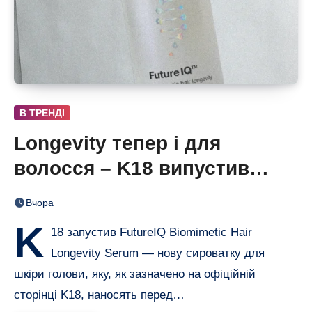
В ТРЕНДІ
Longevity тепер і для
волосся – K18 випустив
нічну сироватку FutureIQ
Вчора
K
18 запустив FutureIQ Biomimetic Hair
Longevity Serum — нову сироватку для
шкіри голови, яку, як зазначено на офіційній
сторінці K18, наносять перед…