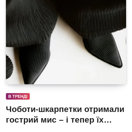
В ТРЕНДІ
Чоботи-шкарпетки отримали
гострий мис – і тепер їх
хочеться роздивлятися