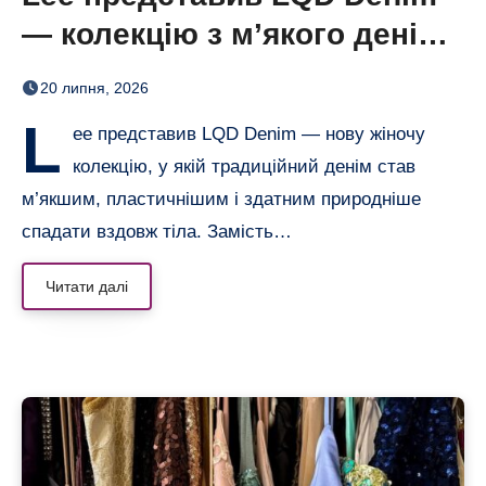
— колекцію з м’якого деніму,
що драпірується
20 липня, 2026
L
ee представив LQD Denim — нову жіночу
колекцію, у якій традиційний денім став
м’якшим, пластичнішим і здатним природніше
спадати вздовж тіла. Замість…
Читати далі