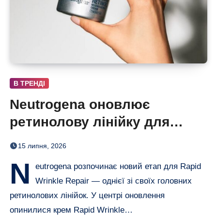
В ТРЕНДІ
Neutrogena оновлює
ретинолову лінійку для
нового покоління
15 липня, 2026
N
eutrogena розпочинає новий етап для Rapid
Wrinkle Repair — однієї зі своїх головних
ретинолових лінійок. У центрі оновлення
опинилися крем Rapid Wrinkle…