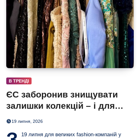
В ТРЕНДІ
ЄС заборонив знищувати
залишки колекцій – і для
люксових брендів це велика
19 липня, 2026
проблема
З
19 липня для великих fashion-компаній у