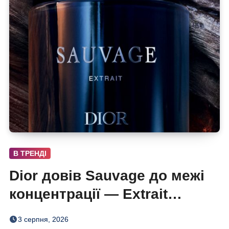
В ТРЕНДІ
Dior довів Sauvage до межі
концентрації — Extrait
дозріває 42 дні
3 серпня, 2026