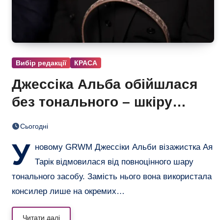
Вибір редакції
КРАСА
Джессіка Альба обійшлася
без тонального – шкіру
вирівняли лише консилером
Сьогодні
У
новому GRWM Джессіки Альби візажистка Ая
Тарік відмовилася від повноцінного шару
тонального засобу. Замість нього вона використала
консилер лише на окремих…
Читати далі