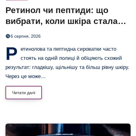
Ретинол чи пептиди: що
вибрати, коли шкіра стала
нерівною і чутливою
6 серпня, 2026
Р
етинолова та пептидна сироватки часто
стоять на одній полиці й обіцяють схожий
результат: гладкішу, щільнішу та більш рівну шкіру.
Через це може…
Читати далі