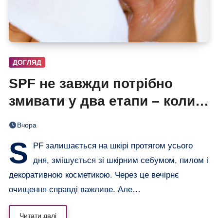
ДОГЛЯД
SPF не завжди потрібно
змивати у два етапи – коли
одного очищення достатньо
Вчора
S
PF залишається на шкірі протягом усього
дня, змішується зі шкірним себумом, пилом і
декоративною косметикою. Через це вечірнє
очищення справді важливе. Але…
Читати далі