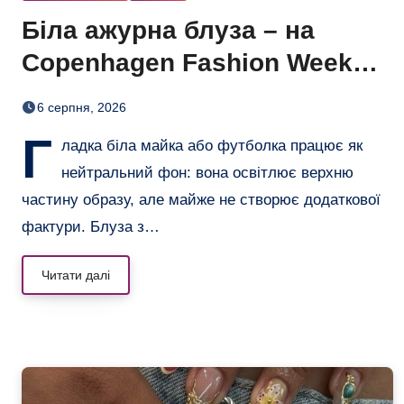
Біла ажурна блуза – на
Copenhagen Fashion Week
показали тренд цього літа
6 серпня, 2026
Г
ладка біла майка або футболка працює як
нейтральний фон: вона освітлює верхню
частину образу, але майже не створює додаткової
фактури. Блуза з…
Читати далі