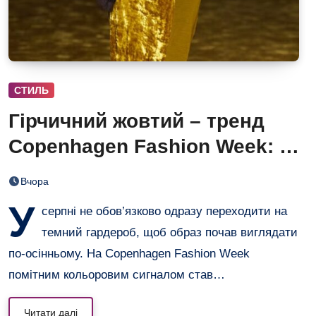
СТИЛЬ
Гірчичний жовтий – тренд
Copenhagen Fashion Week: 6
образів, що переводять літо
Вчора
в осінь
У
серпні не обов’язково одразу переходити на
темний гардероб, щоб образ почав виглядати
по-осінньому. На Copenhagen Fashion Week
помітним кольоровим сигналом став…
Читати далі