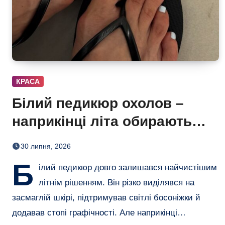
КРАСА
Білий педикюр охолов –
наприкінці літа обирають
сіро-блакитний
30 липня, 2026
Б
ілий педикюр довго залишався найчистішим
літнім рішенням. Він різко виділявся на
засмаглій шкірі, підтримував світлі босоніжки й
додавав стопі графічності. Але наприкінці…