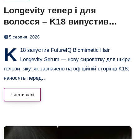
Longevity тепер і для
волосся – K18 випустив
нічну сироватку FutureIQ
5 серпня, 2026
K
18 запустив FutureIQ Biomimetic Hair
Longevity Serum — нову сироватку для шкіри
голови, яку, як зазначено на офіційній сторінці K18,
наносять перед…
Читати далі