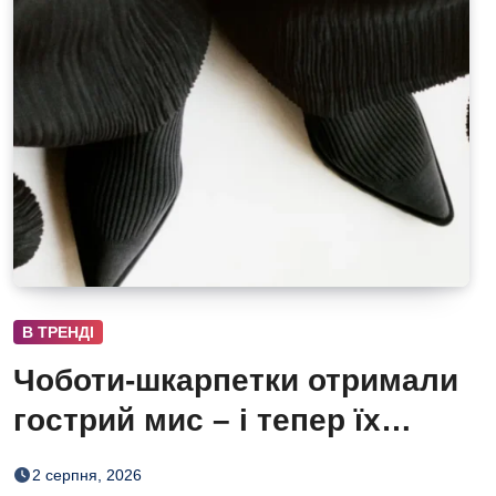
В ТРЕНДІ
Чоботи-шкарпетки отримали
гострий мис – і тепер їх
хочеться роздивлятися
2 серпня, 2026