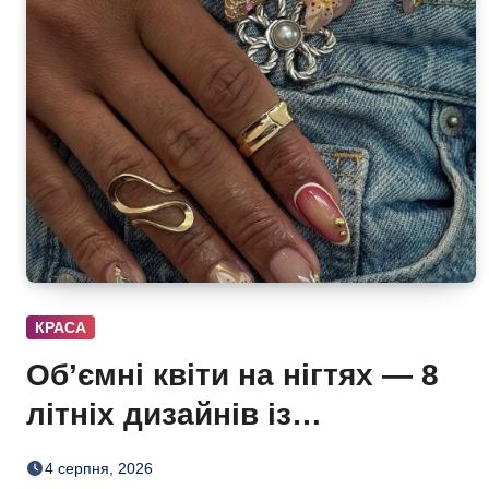
КРАСА
Об’ємні квіти на нігтях — 8
літніх дизайнів із
неймовірним 3D-ефектом
4 серпня, 2026