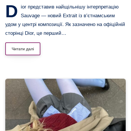
D
ior представив найщільнішу інтерпретацію
Sauvage — новий Extrait із в’єтнамським
удом у центрі композиції. Як зазначено на офіційній
сторінці Dior, це перший…
Читати далі