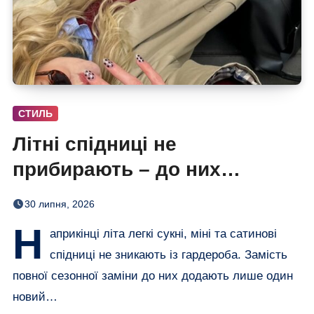
СТИЛЬ
Літні спідниці не
прибирають – до них
додають кольорові колготки
30 липня, 2026
(і восени теж)
Н
априкінці літа легкі сукні, міні та сатинові
спідниці не зникають із гардероба. Замість
повної сезонної заміни до них додають лише один
новий…