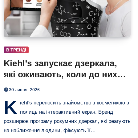
В ТРЕНДІ
Kiehl’s запускає дзеркала,
які оживають, коли до них
підходиш
30 липня, 2026
K
iehl’s переносить знайомство з косметикою з
полиць на інтерактивний екран. Бренд
розширює програму розумних дзеркал, які реагують
на наближення людини, фіксують її…