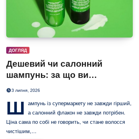
ДОГЛЯД
Дешевий чи салонний
шампунь: за що ви
насправді платите
3 липня, 2026
Ш
ампунь із супермаркету не завжди гірший,
а салонний флакон не завжди потрібен.
Ціна сама по собі не говорить, чи стане волосся
чистішим,…