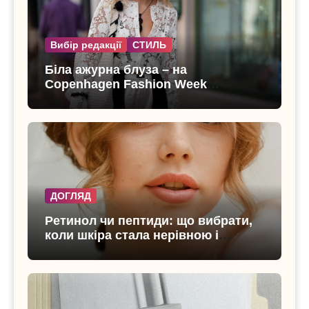
Вибір редакції
СТИЛЬ
Біла ажурна блуза – на
Copenhagen Fashion Week
показали тренд цього літа
ДОГЛЯД
Ретинол чи пептиди: що вибрати,
коли шкіра стала нерівною і
чутливою