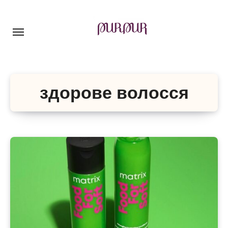
Перейти
до
контенту
здорове волосся