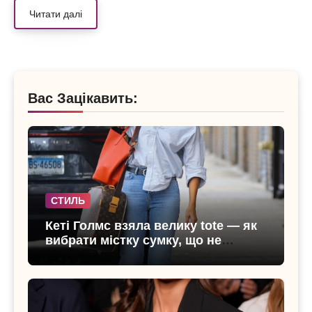
Читати далі
Вас Зацікавить:
СТИЛЬ
Кеті Голмс взяла велику tote — як
вибрати містку сумку, що не
виглядає громіздкою