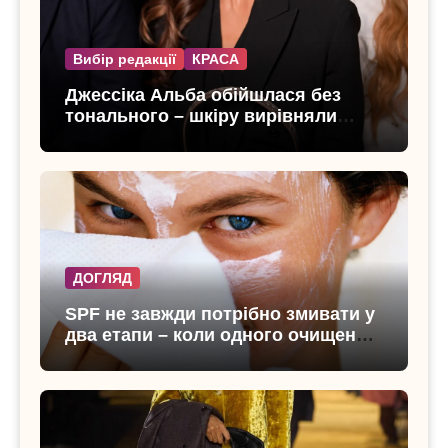
Вибір редакції
КРАСА
Джессіка Альба обійшлася без
тонального – шкіру вирівняли
лише консилером
ДОГЛЯД
SPF не завжди потрібно змивати у
два етапи – коли одного очищення
достатньо