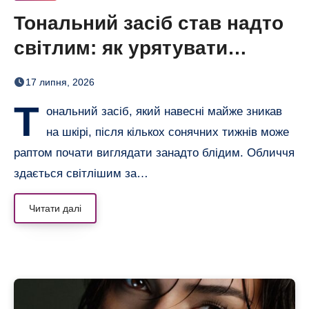
Тональний засіб став надто
світлим: як урятувати
відтінок
17 липня, 2026
Т
ональний засіб, який навесні майже зникав
на шкірі, після кількох сонячних тижнів може
раптом почати виглядати занадто блідим. Обличчя
здається світлішим за…
Читати далі