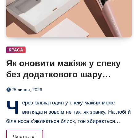
КРАСА
Як оновити макіяж у спеку
без додаткового шару
тонального засобу
25 липня, 2026
Ч
ерез кілька годин у спеку макіяж може
виглядати зовсім не так, як зранку. На лобі й
біля носа з’являється блиск, тон збирається…
Читати далі