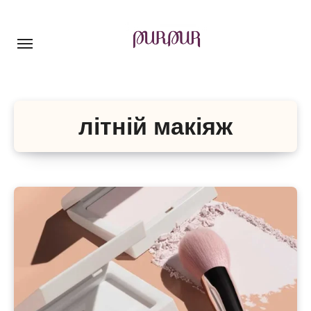
Перейти
до
контенту
літній макіяж