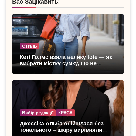
Вас Зацікавить:
СТИЛЬ
Кеті Голмс взяла велику tote — як
вибрати містку сумку, що не
виглядає громіздкою
Вибір редакції
КРАСА
Джессіка Альба обійшлася без
тонального – шкіру вирівняли