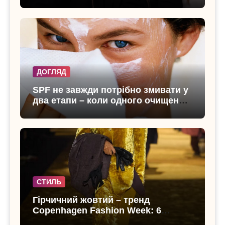
лише консилером
ДОГЛЯД
SPF не завжди потрібно змивати у
два етапи – коли одного очищення
достатньо
СТИЛЬ
Гірчичний жовтий – тренд
Copenhagen Fashion Week: 6
образів, що переводять літо в