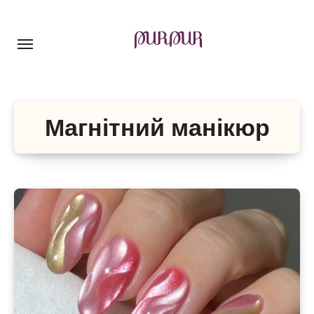
Перейти
до
контенту
Магнітний манікюр