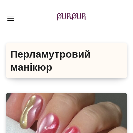
Перейти
до
контенту
Перламутровий
манікюр