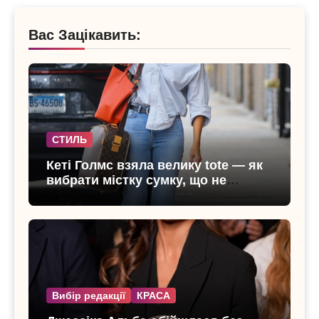
Вас Зацікавить:
СТИЛЬ
Кеті Голмс взяла велику tote — як
вибрати містку сумку, що не
виглядає громіздкою
Вибір редакції
КРАСА