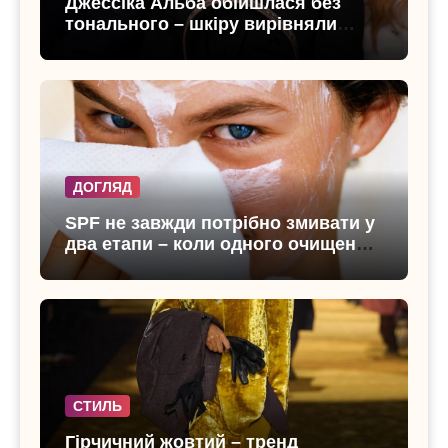
Джессіка Альба обійшлася без
тонального – шкіру вирівняли
лише консилером
ДОГЛЯД
SPF не завжди потрібно змивати у
два етапи – коли одного очищення
достатньо
СТИЛЬ
Гірчичний жовтий – тренд