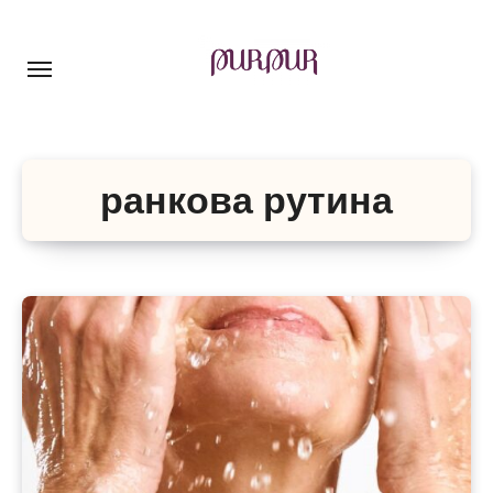
Перейти
до
контенту
ранкова рутина