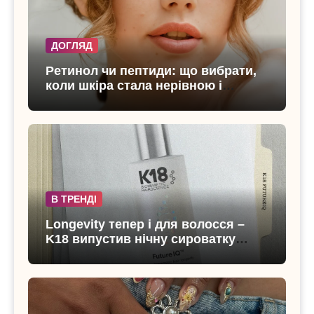
ДОГЛЯД
Ретинол чи пептиди: що вибрати,
коли шкіра стала нерівною і
чутливою
В ТРЕНДІ
Longevity тепер і для волосся –
K18 випустив нічну сироватку
FutureIQ