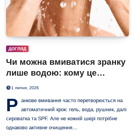
ДОГЛЯД
Чи можна вмиватися зранку
лише водою: кому це
підходить, а кому потрібен
1 липня, 2026
очищувальний засіб
Р
анкове вмивання часто перетворюється на
автоматичний крок: гель, вода, рушник, далі
сироватка та SPF. Але не кожній шкірі потрібне
однаково активне очищення…