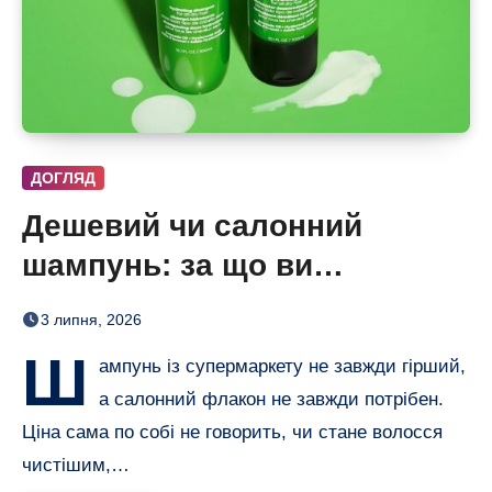
ДОГЛЯД
Дешевий чи салонний
шампунь: за що ви
насправді платите
3 липня, 2026
Ш
ампунь із супермаркету не завжди гірший,
а салонний флакон не завжди потрібен.
Ціна сама по собі не говорить, чи стане волосся
чистішим,…