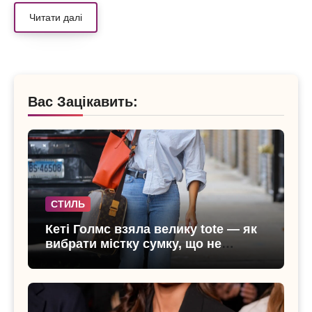
Читати далі
Вас Зацікавить:
СТИЛЬ
Кеті Голмс взяла велику tote — як
вибрати містку сумку, що не
виглядає громіздкою