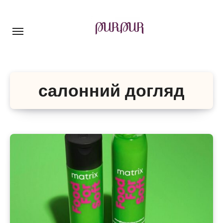
Перейти
до
контенту
салонний догляд