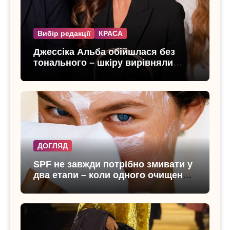
Вибір редакції
КРАСА
Джессіка Альба обійшлася без
тонального – шкіру вирівняли
лише консилером
ДОГЛЯД
SPF не завжди потрібно змивати у
два етапи – коли одного очищення
достатньо