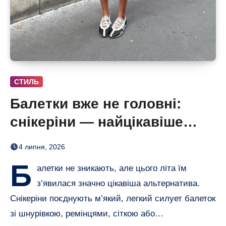
СТИЛЬ
Балетки вже не головні:
снікеріни — найцікавіше
взуття літа для суконь і
4 липня, 2026
джинсів
Б
алетки не зникають, але цього літа їм
з’явилася значно цікавіша альтернатива.
Снікеріни поєднують м’який, легкий силует балеток
зі шнурівкою, ремінцями, сіткою або…