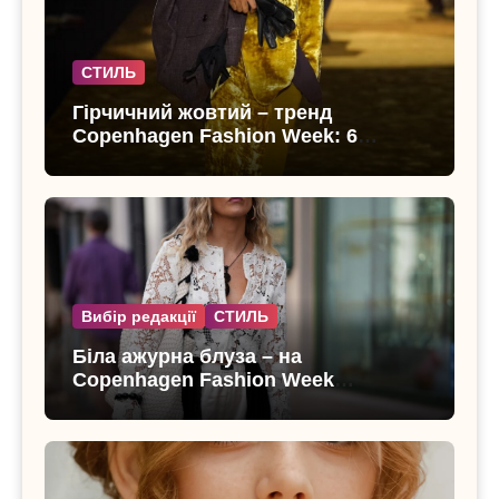
СТИЛЬ
Гірчичний жовтий – тренд
Copenhagen Fashion Week: 6
образів, що переводять літо в
осінь
Вибір редакції
СТИЛЬ
Біла ажурна блуза – на
Copenhagen Fashion Week
показали тренд цього літа