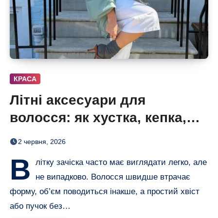
КРАСА
Літні аксесуари для
волосся: як хустка, кепка,
заколка і капелюх змінюють
2 червня, 2026
образ
В
літку зачіска часто має виглядати легко, але
не випадково. Волосся швидше втрачає
форму, об’єм поводиться інакше, а простий хвіст
або пучок без…