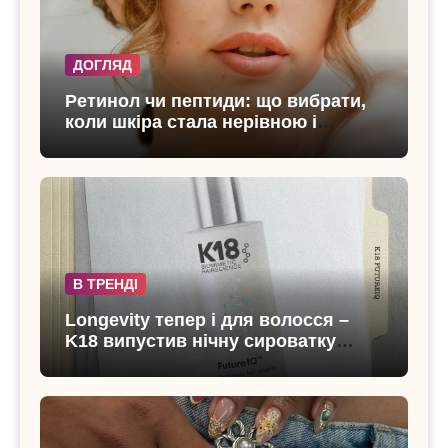
ДОГЛЯД
Ретинол чи пептиди: що вибрати,
коли шкіра стала нерівною і
чутливою
В ТРЕНДІ
Longevity тепер і для волосся –
K18 випустив нічну сироватку
FutureIQ