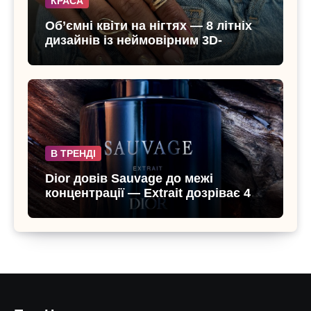
КРАСА
Об’ємні квіти на нігтях — 8 літніх
дизайнів із неймовірним 3D-
ефектом
В ТРЕНДІ
Dior довів Sauvage до межі
концентрації — Extrait дозріває 42
дні