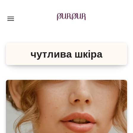
Перейти
до
контенту
чутлива шкіра