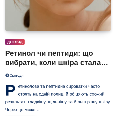
ДОГЛЯД
Ретинол чи пептиди: що
вибрати, коли шкіра стала
нерівною і чутливою
Сьогодні
Р
етинолова та пептидна сироватки часто
стоять на одній полиці й обіцяють схожий
результат: гладкішу, щільнішу та більш рівну шкіру.
Через це може…