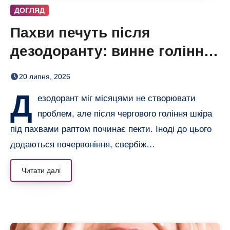
ДОГЛЯД
Пахви печуть після
дезодоранту: винне гоління
чи сам засіб
20 липня, 2026
Д
езодорант міг місяцями не створювати
проблем, але після чергового гоління шкіра
під пахвами раптом починає пекти. Іноді до цього
додаються почервоніння, свербіж…
Читати далі