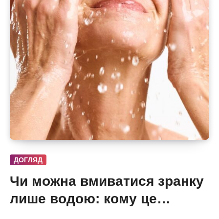
ДОГЛЯД
Чи можна вмиватися зранку
лише водою: кому це
підходить, а кому потрібен