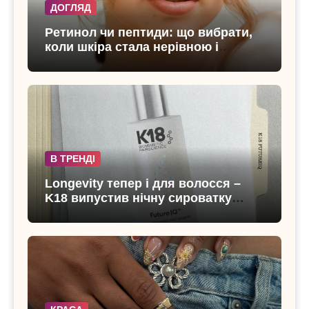
ДОГЛЯД
Ретинол чи пептиди: що вибрати,
коли шкіра стала нерівною і
чутливою
В ТРЕНДІ
Longevity тепер і для волосся –
K18 випустив нічну сироватку
FutureIQ