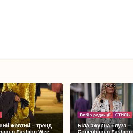
Вибір редакції
СТИЛЬ
ний жовтий – тренд
Біла ажурна блуза –
hagen Fashion Week:
Copenhagen Fashion