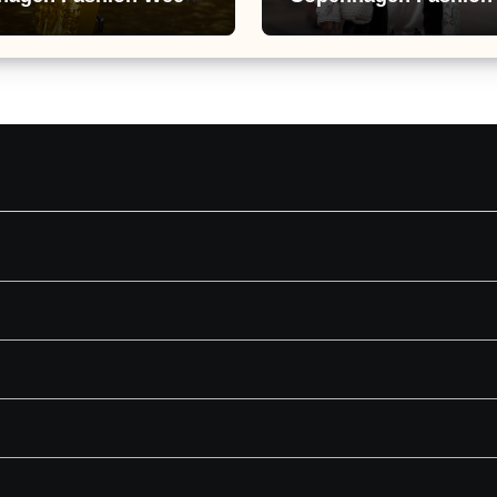
зів, що переводять
показали тренд цьог
 осінь