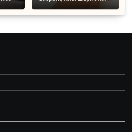
о літа
нерівною і чутливою