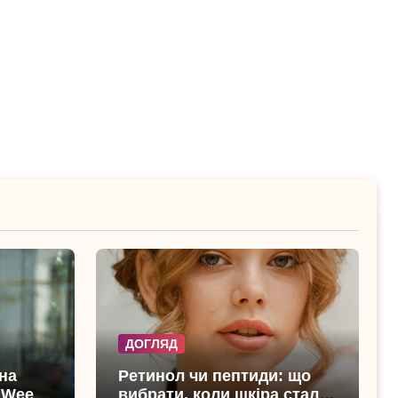
ДОГЛЯД
 на
Ретинол чи пептиди: що
 Week
вибрати, коли шкіра стала