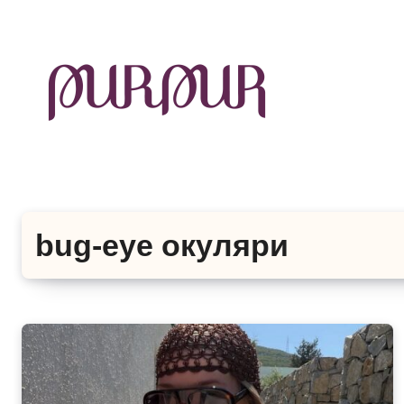
Перейти
до
контенту
bug-eye окуляри