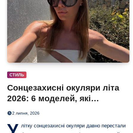
СТИЛЬ
Сонцезахисні окуляри літа
2026: 6 моделей, які
змінюють простий образ
2 липня, 2026
У
літку сонцезахисні окуляри давно перестали