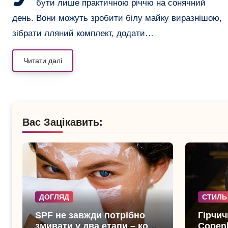
бути лише практичною річчю на сонячний
день. Вони можуть зробити білу майку виразнішою,
зібрати лляний комплект, додати…
Читати далі
Вас Зацікавить:
ДОГЛЯД
СТИЛЬ
SPF не завжди потрібно
Гірчич
змивати у два етапи – коли
Copen