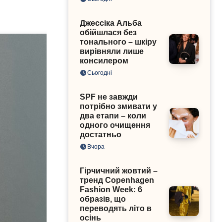
Джессіка Альба
обійшлася без
тонального – шкіру
вирівняли лише
консилером
Сьогодні
SPF не завжди
потрібно змивати у
два етапи – коли
одного очищення
достатньо
Вчора
Гірчичний жовтий –
тренд Copenhagen
Fashion Week: 6
образів, що
переводять літо в
осінь