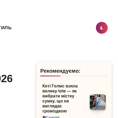
ТИЛЬ
Рекомендуємо:
026
Кеті Голмс взяла
велику tote — як
вибрати містку
сумку, що не
виглядає
громіздкою
Сьогодні