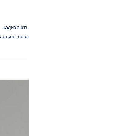
і надихають
туально поза