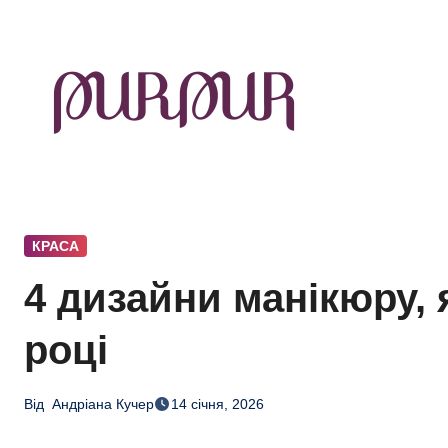
Перейти
до
контенту
КРАСА
4 дизайни манікюру, я
році
Від
Андріана Кучер
14 січня, 2026