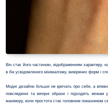
Він стає його частиною, відображенням характеру, н
в бік усвідомленого мінімалізму, вивірених форм і спо
Модні дизайни більше не кричать про себе, а впевн
повсякденні та вечірні образи і підходять жінкам
манікюру, коли простота стає головним показником с