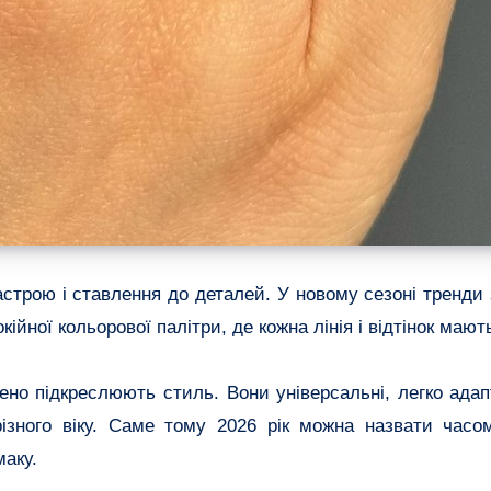
астрою і ставлення до деталей. У новому сезоні тренд
кійної кольорової палітри, де кожна лінія і відтінок мают
ено підкреслюють стиль. Вони універсальні, легко адап
 різного віку. Саме тому 2026 рік можна назвати часо
маку.