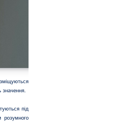
и зміщуються
ь значення.
туються під
м розумного