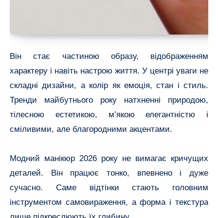
Він стає частиною образу, відображенням
характеру і навіть настрою життя. У центрі уваги не
складні дизайни, а колір як емоція, стан і стиль.
Тренди майбутнього року натхненні природою,
тілесною естетикою, м’якою елегантністю і
сміливими, але благородними акцентами.
Модний манікюр 2026 року не вимагає кричущих
деталей. Він працює тонко, впевнено і дуже
сучасно. Саме відтінки стають головним
інструментом самовираження, а форма і текстура
лише підкреслюють їх глибину.