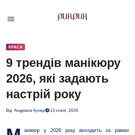
Перейти
до
контенту
КРАСА
9 трендів манікюру
2026, які задають
настрій року
Від
Андріана Кучер
13 січня, 2026
М
анікюр у 2026 році виходить за рамки