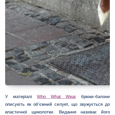
У матеріалі
Who What Wear
брюки-балони
описують як об’ємний силует, що звужується до
еластичної щиколотки. Видання називає його