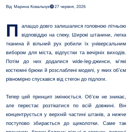
Від
Марина Ковальчук
27 червня, 2026
П
алаццо довго залишалися головною літньою
відповіддю на спеку. Широкі штанини, легка
тканина й вільний рух робили їх універсальним
вибором для міста, відпустки та вечірніх виходів.
Потім до них додалися wide-leg-джинси, м’які
костюмні брюки й розслаблені моделі, у яких об’єм
рівномірно спускався від стегон до підлоги.
Тепер цей принцип змінюється. Об’єм не зникає,
але перестає розтікатися по всій довжині. Він
концентрується у верхній частині штанів, а нижче
поступово збирається до щиколотки. Саме так