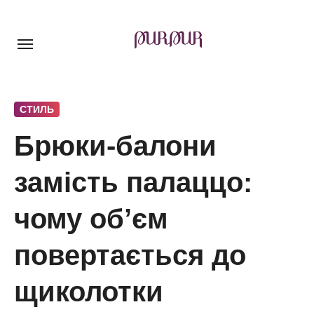
Перейти
до
контенту
СТИЛЬ
Брюки-балони
замість палаццо:
чому об’єм
повертається до
щиколотки