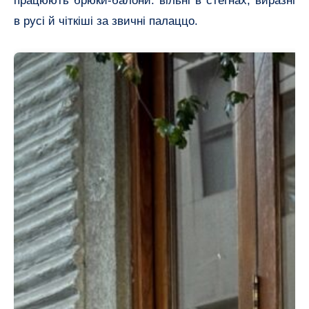
працюють брюки-балони: вільні в стегнах, виразні
в русі й чіткіші за звичні палаццо.