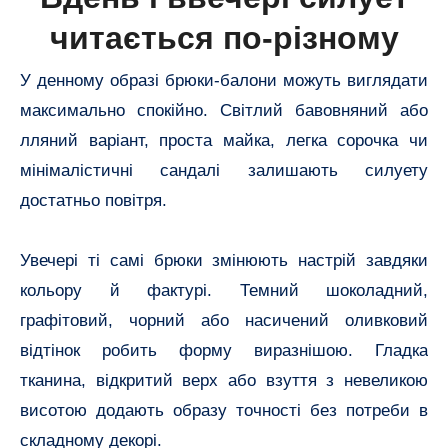
читається по-різному
У денному образі брюки-балони можуть виглядати
максимально спокійно. Світлий бавовняний або
лляний варіант, проста майка, легка сорочка чи
мінімалістичні сандалі залишають силуету
достатньо повітря.
Увечері ті самі брюки змінюють настрій завдяки
кольору й фактурі. Темний шоколадний,
графітовий, чорний або насичений оливковий
відтінок робить форму виразнішою. Гладка
тканина, відкритий верх або взуття з невеликою
висотою додають образу точності без потреби в
складному декорі.