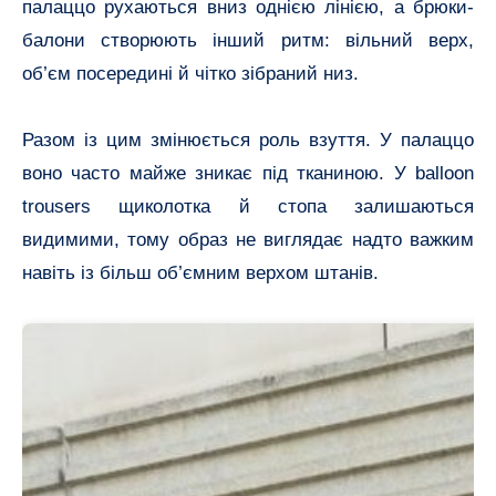
палаццо рухаються вниз однією лінією, а брюки-
балони створюють інший ритм: вільний верх,
об’єм посередині й чітко зібраний низ.
Разом із цим змінюється роль взуття. У палаццо
воно часто майже зникає під тканиною. У balloon
trousers щиколотка й стопа залишаються
видимими, тому образ не виглядає надто важким
навіть із більш об’ємним верхом штанів.