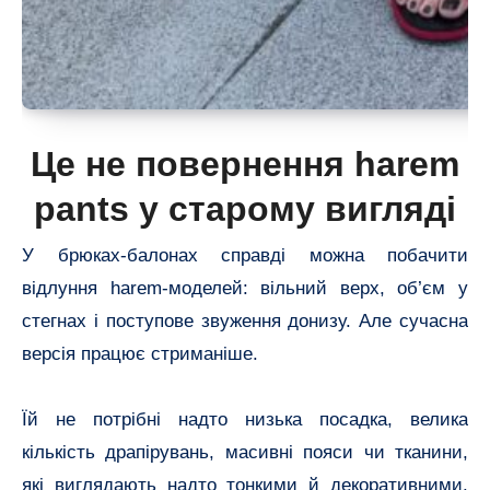
Це не повернення harem
pants у старому вигляді
У брюках-балонах справді можна побачити
відлуння harem-моделей: вільний верх, об’єм у
стегнах і поступове звуження донизу. Але сучасна
версія працює стриманіше.
Їй не потрібні надто низька посадка, велика
кількість драпірувань, масивні пояси чи тканини,
які виглядають надто тонкими й декоративними.