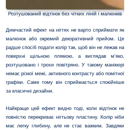
Розтушований відтінок без чітких ліній і малюнків
Димчастий ефект на нігтях не варто сприймати як
малюнок або окремий декоративний прийом. Це
радше спосіб подати колір так, щоб він не лежав на
поверхні щільною плямою, а виглядав м’яко,
розтушовано і трохи повітряно. У такому манікюрі
немає різкої межі, активного контрасту або помітної
графіки. Саме тому він сприймається спокійніше
за класичні дизайни.
Найкраще цей ефект видно тоді, коли відтінок не
повністю перекриває нігтьову пластину. Колір ніби
має легку глибину, але не стає важким. Завдяки