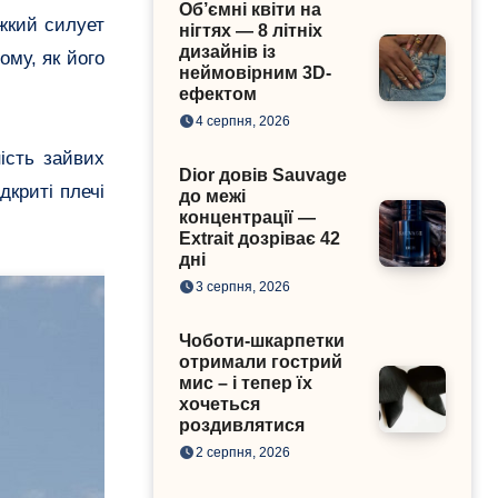
Об’ємні квіти на
ажкий силует
нігтях — 8 літніх
дизайнів із
ому, як його
неймовірним 3D-
ефектом
4 серпня, 2026
ність зайвих
Dior довів Sauvage
дкриті плечі
до межі
концентрації —
Extrait дозріває 42
дні
3 серпня, 2026
Чоботи-шкарпетки
отримали гострий
мис – і тепер їх
хочеться
роздивлятися
2 серпня, 2026