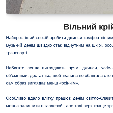
Вільний крі
Найпростіший спосіб зробити джинси комфортнішими 
Вузький денім швидко стає відчутним на шкірі, осо
транспорті.
Набагато легше виглядають прямі джинси, wide-l
об’ємними: достатньо, щоб тканина не облягала стегн
сам образ виглядає менш «осіннім».
Особливо вдало влітку працює денім світло-блакитн
можна залишити в гардеробі, але тоді верх краще зр