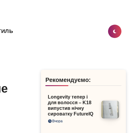
ТИЛЬ
Рекомендуємо:
не
Longevity тепер і
для волосся – K18
випустив нічну
сироватку FutureIQ
Вчора