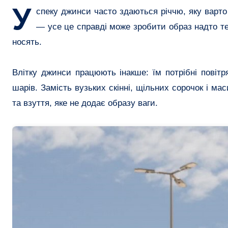
У
спеку джинси часто здаються річчю, яку варто 
— усе це справді може зробити образ надто те
носять.
Влітку джинси працюють інакше: їм потрібні повітря
шарів. Замість вузьких скінні, щільних сорочок і мас
та взуття, яке не додає образу ваги.