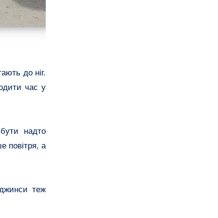
ють до ніг.
одити час у
 бути надто
е повітря, а
 джинси теж