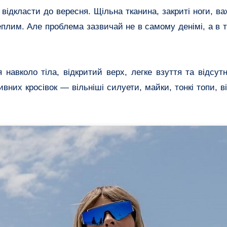
відкласти до вересня. Щільна тканина, закриті ноги, в
плим. Але проблема зазвичай не в самому денімі, а в т
 навколо тіла, відкритий верх, легке взуття та відсут
ивних кросівок — вільніші силуети, майки, тонкі топи, ві