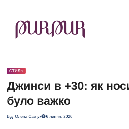
Перейти
до
контенту
СТИЛЬ
Джинси в +30: як нос
було важко
Від
Олена Савчук
6 липня, 2026