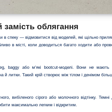
й замість облягання
в спеку — відмовитися від моделей, які щільно приляга
бливо в місті, коли доводиться багато ходити або пров
eg, baggy або м’які bootcut-моделі. Вони не мають
а й литки. Такий крій створює між тілом і денімом більш
ого, вибіленого сірого або молочного відтінку. Темні
обити максимально легким і відкритим.