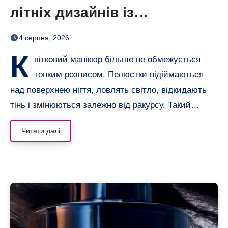
літніх дизайнів із
неймовірним 3D-ефектом
4 серпня, 2026
К
вітковий манікюр більше не обмежується
тонким розписом. Пелюстки підіймаються
над поверхнею нігтя, ловлять світло, відкидають
тінь і змінюються залежно від ракурсу. Такий…
Читати далі