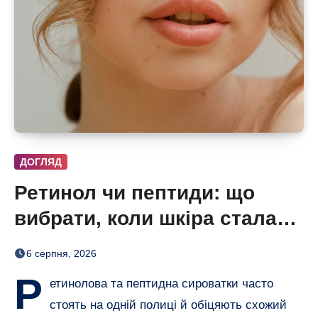
ДОГЛЯД
Ретинол чи пептиди: що
вибрати, коли шкіра стала
нерівною і чутливою
6 серпня, 2026
Р
етинолова та пептидна сироватки часто
стоять на одній полиці й обіцяють схожий