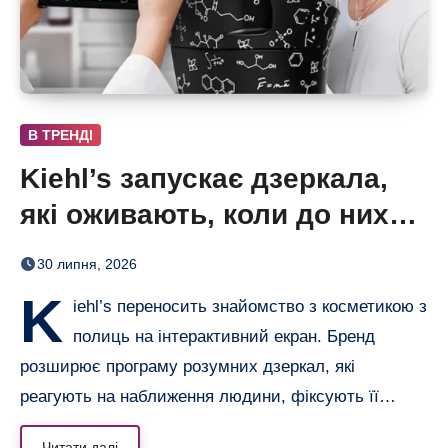
В ТРЕНДІ
Kiehl’s запускає дзеркала,
які оживають, коли до них
підходиш
30 липня, 2026
K
iehl’s переносить знайомство з косметикою з
полиць на інтерактивний екран. Бренд
розширює програму розумних дзеркал, які
реагують на наближення людини, фіксують її…
Читати далі