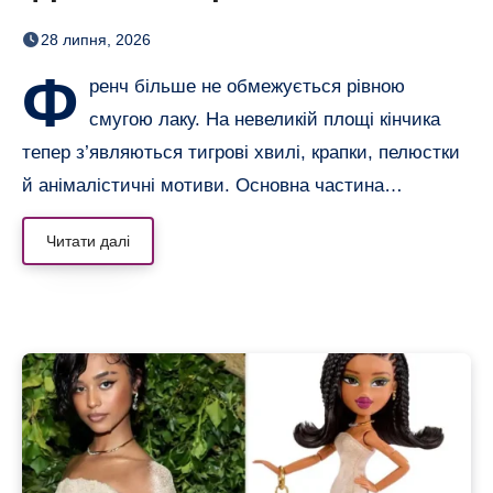
смугами, квітами і хвилями
28 липня, 2026
Ф
ренч більше не обмежується рівною
смугою лаку. На невеликій площі кінчика
тепер з’являються тигрові хвилі, крапки, пелюстки
й анімалістичні мотиви. Основна частина…
Читати далі