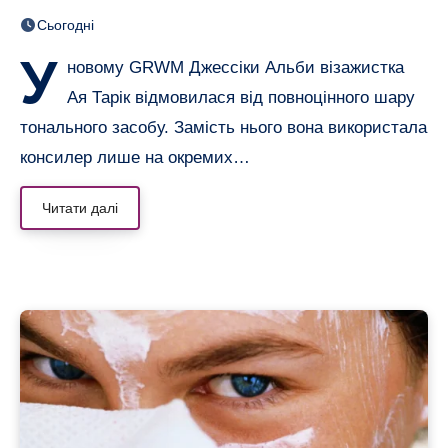
вирівняли лише консилером
Сьогодні
У
новому GRWM Джессіки Альби візажистка
Ая Тарік відмовилася від повноцінного шару
тонального засобу. Замість нього вона використала
консилер лише на окремих…
Читати далі