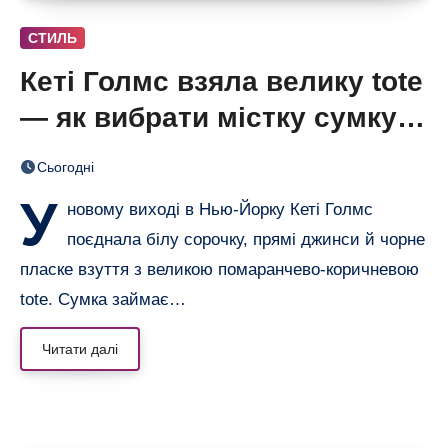
СТИЛЬ
Кеті Голмс взяла велику tote
— як вибрати містку сумку,
що не виглядає громіздкою
Сьогодні
У
новому виході в Нью-Йорку Кеті Голмс
поєднала білу сорочку, прямі джинси й чорне
пласке взуття з великою помаранчево-коричневою
tote. Сумка займає…
Читати далі