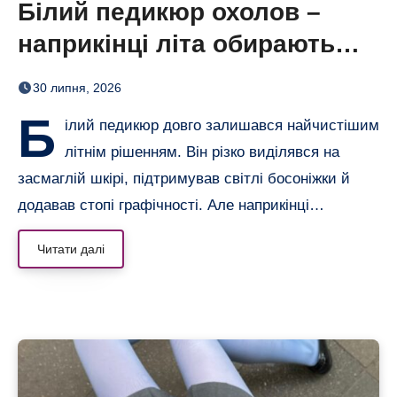
Білий педикюр охолов –
наприкінці літа обирають
сіро-блакитний
30 липня, 2026
Б
ілий педикюр довго залишався найчистішим
літнім рішенням. Він різко виділявся на
засмаглій шкірі, підтримував світлі босоніжки й
додавав стопі графічності. Але наприкінці…
Читати далі