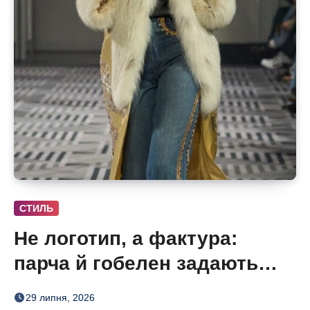
СТИЛЬ
Не логотип, а фактура:
парча й гобелен задають
нову розкіш осені
29 липня, 2026