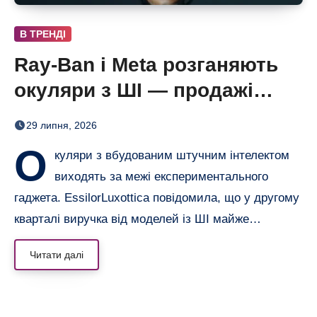
В ТРЕНДІ
Ray-Ban і Meta розганяють
окуляри з ШІ — продажі
майже подвоїлися
29 липня, 2026
О
куляри з вбудованим штучним інтелектом
виходять за межі експериментального
гаджета. EssilorLuxottica повідомила, що у другому
кварталі виручка від моделей із ШІ майже…
Читати далі