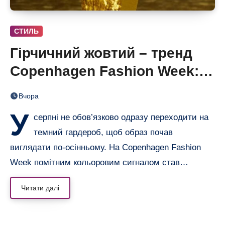
СТИЛЬ
Гірчичний жовтий – тренд
Copenhagen Fashion Week: 6
образів, що переводять літо
Вчора
в осінь
У
серпні не обов’язково одразу переходити на
темний гардероб, щоб образ почав
виглядати по-осінньому. На Copenhagen Fashion
Week помітним кольоровим сигналом став…
Читати далі