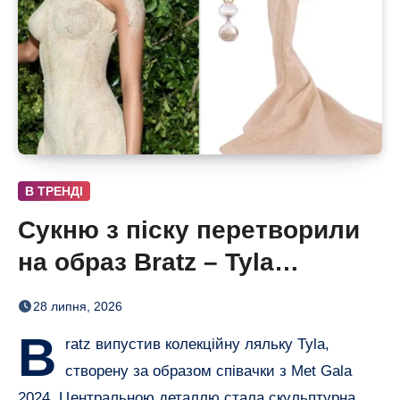
В ТРЕНДІ
Сукню з піску перетворили
на образ Bratz – Tyla
отримала власну ляльку
28 липня, 2026
B
ratz випустив колекційну ляльку Tyla,
створену за образом співачки з Met Gala
2024. Центральною деталлю стала скульптурна