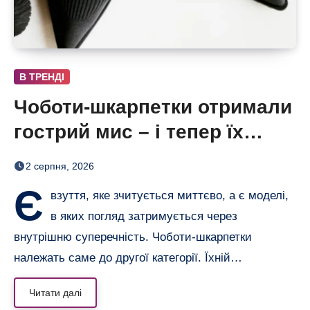
В ТРЕНДІ
Чоботи-шкарпетки отримали
гострий мис – і тепер їх
хочеться роздивлятися
2 серпня, 2026
Є
взуття, яке зчитується миттєво, а є моделі,
в яких погляд затримується через
внутрішню суперечність. Чоботи-шкарпетки
належать саме до другої категорії. Їхній…
Читати далі