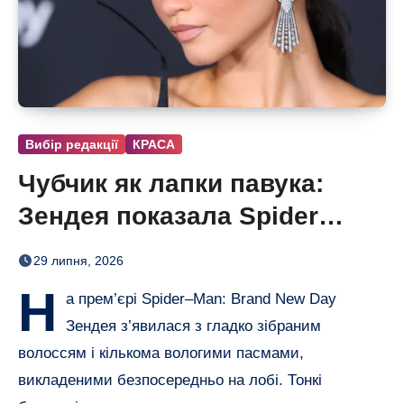
Вибір редакції
КРАСА
Чубчик як лапки павука:
Зендея показала Spider
Bangs
29 липня, 2026
Н
а прем’єрі Spider–Man: Brand New Day
Зендея з’явилася з гладко зібраним
волоссям і кількома вологими пасмами,
викладеними безпосередньо на лобі. Тонкі