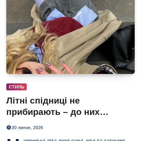
СТИЛЬ
Літні спідниці не
прибирають – до них
додають кольорові колготки
30 липня, 2026
(і восени теж)
априкінці літа легкі сукні, міні та сатинові