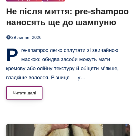
Не після миття: pre-shampoo
наносять ще до шампуню
29 липня, 2026
P
re-shampoo легко сплутати зі звичайною
маскою: обидва засоби можуть мати
кремову або олійну текстуру й обіцяти м’якше,
гладкіше волосся. Різниця — у…
Читати далі