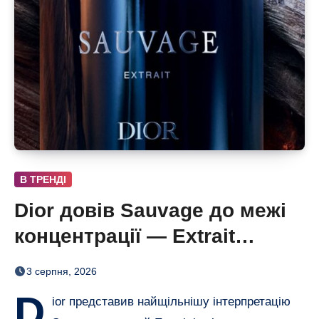
В ТРЕНДІ
Dior довів Sauvage до межі
концентрації — Extrait
дозріває 42 дні
3 серпня, 2026
D
ior представив найщільнішу інтерпретацію