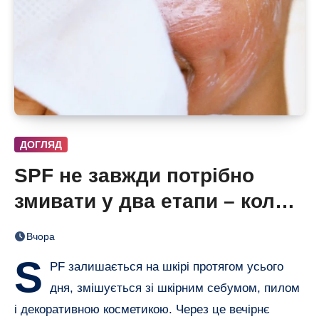
ДОГЛЯД
SPF не завжди потрібно
змивати у два етапи – коли
одного очищення достатньо
Вчора
S
PF залишається на шкірі протягом усього
дня, змішується зі шкірним себумом, пилом
і декоративною косметикою. Через це вечірнє