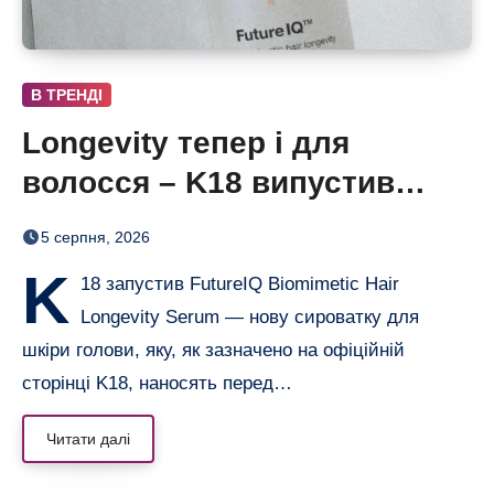
В ТРЕНДІ
Longevity тепер і для
волосся – K18 випустив
нічну сироватку FutureIQ
5 серпня, 2026
K
18 запустив FutureIQ Biomimetic Hair
Longevity Serum — нову сироватку для
шкіри голови, яку, як зазначено на офіційній
сторінці K18, наносять перед…
Читати далі