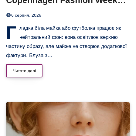
Copenhagen Fashion Week
показали тренд цього літа
6 серпня, 2026
Г
ладка біла майка або футболка працює як
нейтральний фон: вона освітлює верхню
частину образу, але майже не створює додаткової
фактури. Блуза з…
Читати далі