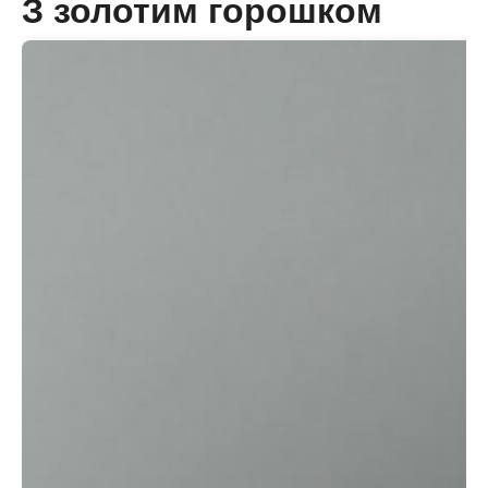
З золотим горошком