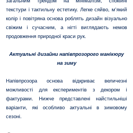
загальним трендом на мінімалізм, спокійні
текстури і тактильну естетику. Легке сяйво, м’який
колір і повітряна основа роблять дизайн візуально
свіжим і сучасним, а нігті виглядають немов
продовження природної краси рук.
Актуальні дизайни напівпрозорого манікюру
на зиму
Напівпрозора основа відкриває величезні
можливості для експериментів з декором і
фактурами. Нижче представлені найстильніші
варіанти, які особливо актуальні в зимовому
сезоні.