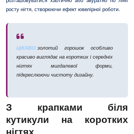
розташовуватися хаотично або акуратно по лінії
росту нігтя, створюючи ефект ювелірної роботи.
ЦІКАВО:
золотий горошок особливо
красиво виглядає на коротких і середніх
нігтях мигдалевої форми,
підкреслюючи чистоту дизайну.
З крапками біля
кутикули на коротких
нігтях