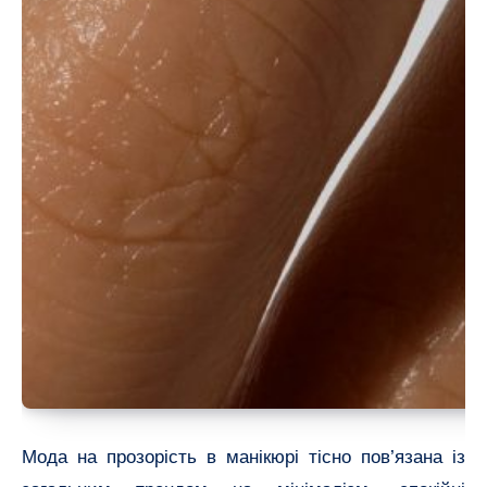
Мода на прозорість в манікюрі тісно пов’язана із