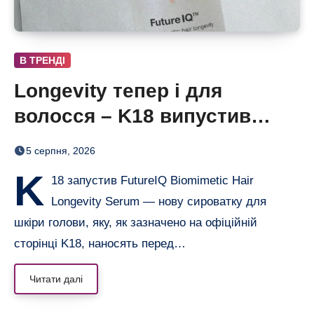
В ТРЕНДІ
Longevity тепер і для
волосся – K18 випустив
нічну сироватку FutureIQ
5 серпня, 2026
K
18 запустив FutureIQ Biomimetic Hair
Longevity Serum — нову сироватку для
шкіри голови, яку, як зазначено на офіційній
сторінці K18, наносять перед…
Читати далі