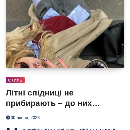
СТИЛЬ
Літні спідниці не
прибирають – до них
додають кольорові колготки
30 липня, 2026
(і восени теж)
априкінці літа легкі сукні, міні та сатинові