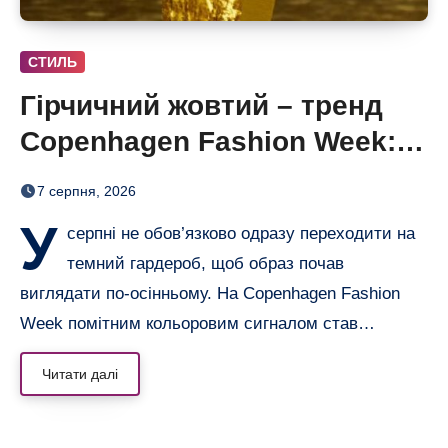
СТИЛЬ
Гірчичний жовтий – тренд
Copenhagen Fashion Week: 6
образів, що переводять літо
7 серпня, 2026
в осінь
У
серпні не обов’язково одразу переходити на
темний гардероб, щоб образ почав
виглядати по-осінньому. На Copenhagen Fashion
Week помітним кольоровим сигналом став…
Читати далі