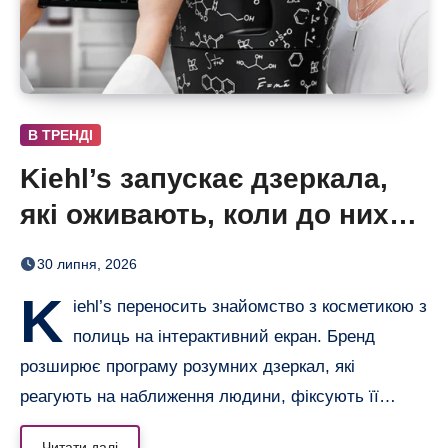
В ТРЕНДІ
Kiehl’s запускає дзеркала,
які оживають, коли до них
підходиш
30 липня, 2026
K
iehl’s переносить знайомство з косметикою з
полиць на інтерактивний екран. Бренд
розширює програму розумних дзеркал, які
реагують на наближення людини, фіксують її…
Читати далі