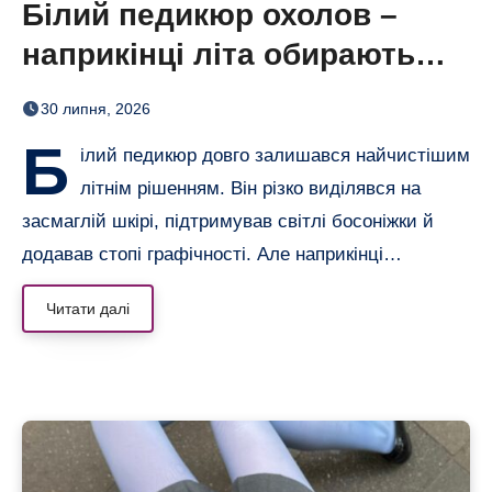
Білий педикюр охолов –
наприкінці літа обирають
сіро-блакитний
30 липня, 2026
Б
ілий педикюр довго залишався найчистішим
літнім рішенням. Він різко виділявся на
засмаглій шкірі, підтримував світлі босоніжки й
додавав стопі графічності. Але наприкінці…
Читати далі