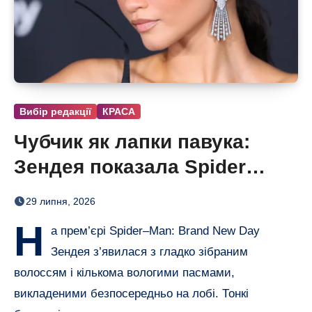
Вибір редакції
КРАСА
Чубчик як лапки павука:
Зендея показала Spider
Bangs
29 липня, 2026
Н
а прем’єрі Spider–Man: Brand New Day
Зендея з’явилася з гладко зібраним
волоссям і кількома вологими пасмами,
викладеними безпосередньо на лобі. Тонкі