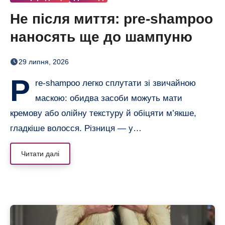
Не після миття: pre-shampoo
наносять ще до шампуню
29 липня, 2026
P
re-shampoo легко сплутати зі звичайною
маскою: обидва засоби можуть мати
кремову або олійну текстуру й обіцяти м’якше,
гладкіше волосся. Різниця — у…
Читати далі