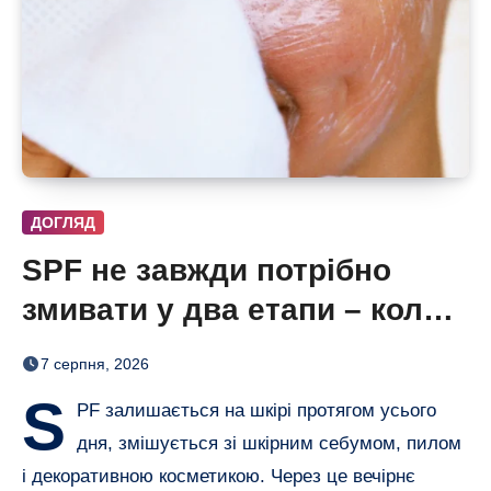
ДОГЛЯД
SPF не завжди потрібно
змивати у два етапи – коли
одного очищення достатньо
7 серпня, 2026
S
PF залишається на шкірі протягом усього
дня, змішується зі шкірним себумом, пилом
і декоративною косметикою. Через це вечірнє