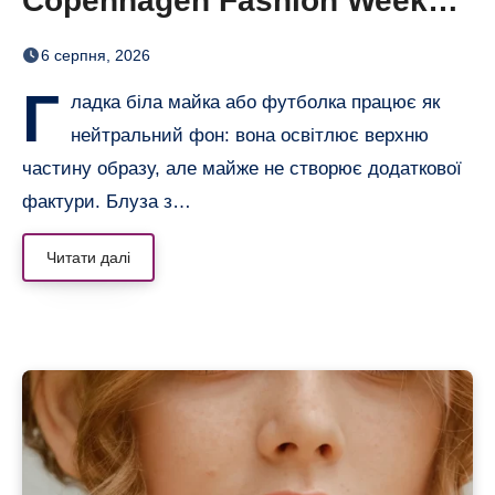
Copenhagen Fashion Week
показали тренд цього літа
6 серпня, 2026
Г
ладка біла майка або футболка працює як
нейтральний фон: вона освітлює верхню
частину образу, але майже не створює додаткової
фактури. Блуза з…
Читати далі