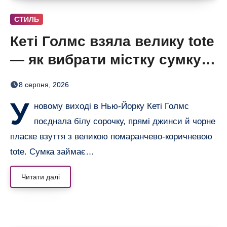
СТИЛЬ
Кеті Голмс взяла велику tote
— як вибрати містку сумку,
що не виглядає громіздкою
8 серпня, 2026
У
новому виході в Нью-Йорку Кеті Голмс
поєднала білу сорочку, прямі джинси й чорне
пласке взуття з великою помаранчево-коричневою
tote. Сумка займає…
Читати далі