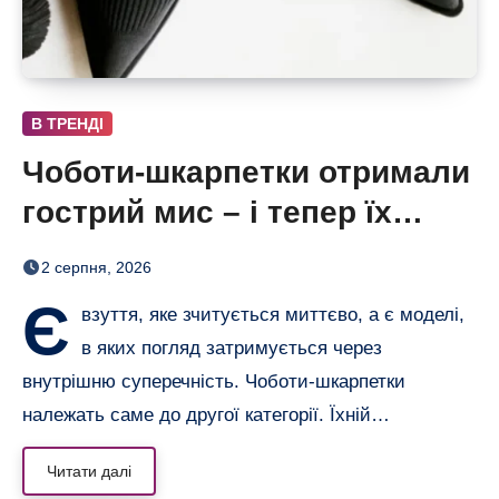
В ТРЕНДІ
Чоботи-шкарпетки отримали
гострий мис – і тепер їх
хочеться роздивлятися
2 серпня, 2026
Є
взуття, яке зчитується миттєво, а є моделі,
в яких погляд затримується через
внутрішню суперечність. Чоботи-шкарпетки
належать саме до другої категорії. Їхній…
Читати далі