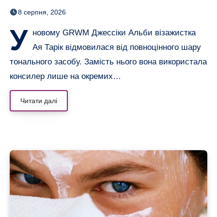
вирівняли лише консилером
8 серпня, 2026
У
новому GRWM Джессіки Альби візажистка
Ая Тарік відмовилася від повноцінного шару
тонального засобу. Замість нього вона використала
консилер лише на окремих…
Читати далі