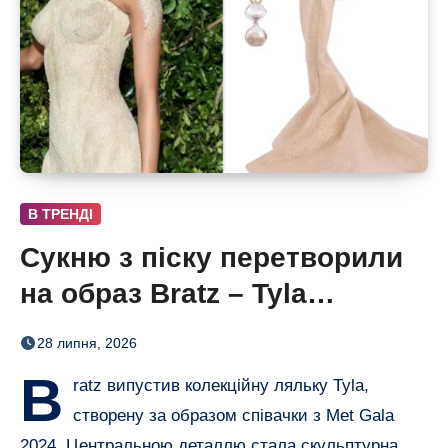
В ТРЕНДІ
Сукню з піску перетворили
на образ Bratz – Tyla
отримала власну ляльку
28 липня, 2026
B
ratz випустив колекційну ляльку Tyla,
створену за образом співачки з Met Gala
2024. Центральною деталлю стала скульптурна