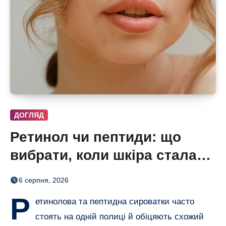
ДОГЛЯД
Ретинол чи пептиди: що
вибрати, коли шкіра стала
нерівною і чутливою
6 серпня, 2026
Р
етинолова та пептидна сироватки часто
стоять на одній полиці й обіцяють схожий