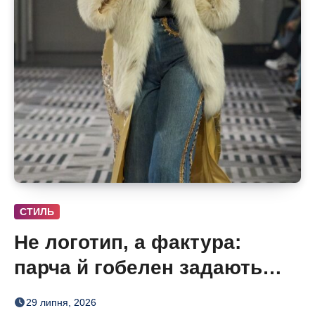
СТИЛЬ
Не логотип, а фактура:
парча й гобелен задають
нову розкіш осені
29 липня, 2026