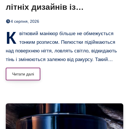
літніх дизайнів із
неймовірним 3D-ефектом
4 серпня, 2026
К
вітковий манікюр більше не обмежується
тонким розписом. Пелюстки підіймаються
над поверхнею нігтя, ловлять світло, відкидають
тінь і змінюються залежно від ракурсу. Такий…
Читати далі