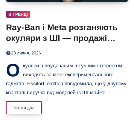
В ТРЕНДІ
Ray-Ban і Meta розганяють
окуляри з ШІ — продажі
майже подвоїлися
29 липня, 2026
О
куляри з вбудованим штучним інтелектом
виходять за межі експериментального
гаджета. EssilorLuxottica повідомила, що у другому
кварталі виручка від моделей із ШІ майже…
Читати далі