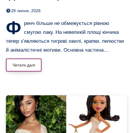
смугами, квітами і хвилями
28 липня, 2026
Ф
ренч більше не обмежується рівною
смугою лаку. На невеликій площі кінчика
тепер з’являються тигрові хвилі, крапки, пелюстки
й анімалістичні мотиви. Основна частина…
Читати далі