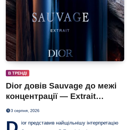
В ТРЕНДІ
Dior довів Sauvage до межі
концентрації — Extrait
дозріває 42 дні
3 серпня, 2026
D
ior представив найщільнішу інтерпретацію