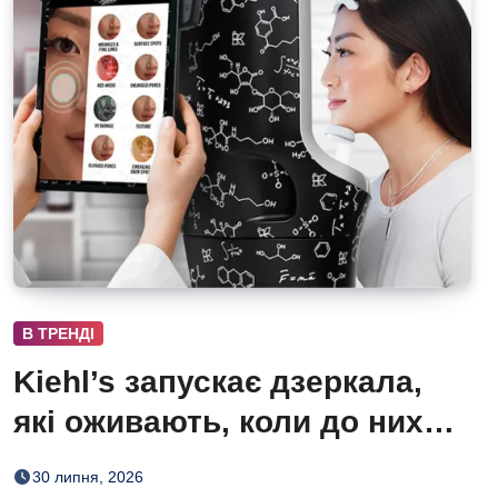
В ТРЕНДІ
Kiehl’s запускає дзеркала,
які оживають, коли до них
підходиш
30 липня, 2026