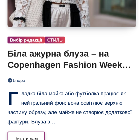
Вибір редакції
СТИЛЬ
Біла ажурна блуза – на
Copenhagen Fashion Week
показали тренд цього літа
Вчора
Г
ладка біла майка або футболка працює як
нейтральний фон: вона освітлює верхню
частину образу, але майже не створює додаткової
фактури. Блуза з…
Читати далі