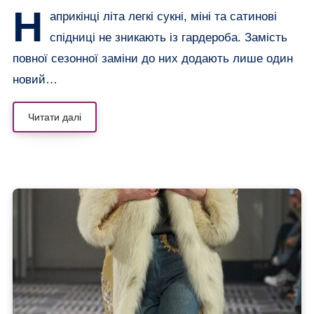
(і восени теж)
Н
априкінці літа легкі сукні, міні та сатинові
спідниці не зникають із гардероба. Замість
повної сезонної заміни до них додають лише один
новий…
Читати далі