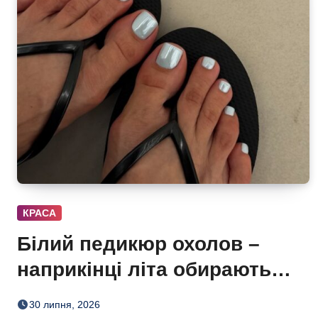
КРАСА
Білий педикюр охолов –
наприкінці літа обирають
сіро-блакитний
30 липня, 2026