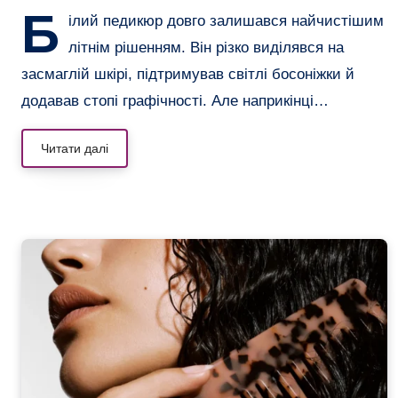
Б
ілий педикюр довго залишався найчистішим
літнім рішенням. Він різко виділявся на
засмаглій шкірі, підтримував світлі босоніжки й
додавав стопі графічності. Але наприкінці…
Читати далі