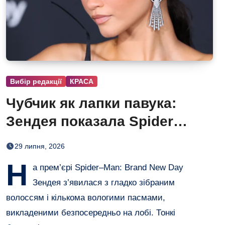
Вибір редакції
КРАСА
Чубчик як лапки павука:
Зендея показала Spider
Bangs
29 липня, 2026
Н
а прем’єрі Spider–Man: Brand New Day
Зендея з’явилася з гладко зібраним
волоссям і кількома вологими пасмами,
викладеними безпосередньо на лобі. Тонкі