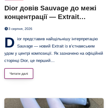
Dior довів Sauvage до межі
концентрації — Extrait
дозріває 42 дні
3 серпня, 2026
D
ior представив найщільнішу інтерпретацію
Sauvage — новий Extrait із в’єтнамським
удом у центрі композиції. Як зазначено на офіційній
сторінці Dior, це перший…
Читати далі