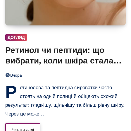
ДОГЛЯД
Ретинол чи пептиди: що
вибрати, коли шкіра стала
нерівною і чутливою
Вчора
Р
етинолова та пептидна сироватки часто
стоять на одній полиці й обіцяють схожий
результат: гладкішу, щільнішу та більш рівну шкіру.
Через це може…
Читати далі