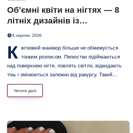
Об’ємні квіти на нігтях — 8
літніх дизайнів із
неймовірним 3D-ефектом
4 серпня, 2026
К
вітковий манікюр більше не обмежується
тонким розписом. Пелюстки підіймаються
над поверхнею нігтя, ловлять світло, відкидають
тінь і змінюються залежно від ракурсу. Такий…
Читати далі