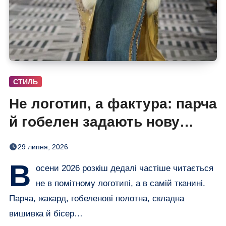
СТИЛЬ
Не логотип, а фактура: парча
й гобелен задають нову
розкіш осені
29 липня, 2026
В
осени 2026 розкіш дедалі частіше читається
не в помітному логотипі, а в самій тканині.
Парча, жакард, гобеленові полотна, складна
вишивка й бісер…