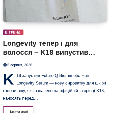
В ТРЕНДІ
Longevity тепер і для
волосся – K18 випустив
нічну сироватку FutureIQ
5 серпня, 2026
K
18 запустив FutureIQ Biomimetic Hair
Longevity Serum — нову сироватку для шкіри
голови, яку, як зазначено на офіційній сторінці K18,
наносять перед…
Читати далі