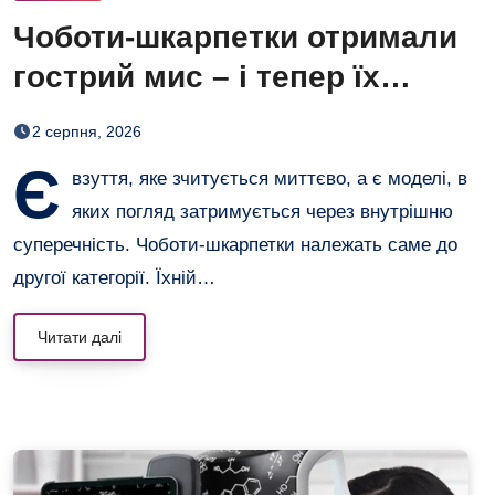
Чоботи-шкарпетки отримали
гострий мис – і тепер їх
хочеться роздивлятися
2 серпня, 2026
Є
взуття, яке зчитується миттєво, а є моделі, в
яких погляд затримується через внутрішню
суперечність. Чоботи-шкарпетки належать саме до
другої категорії. Їхній…
Читати далі