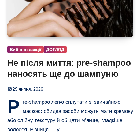
Вибір редакції
ДОГЛЯД
Не після миття: pre-shampoo
наносять ще до шампуню
29 липня, 2026
P
re-shampoo легко сплутати зі звичайною
маскою: обидва засоби можуть мати кремову
або олійну текстуру й обіцяти м’якше, гладкіше
волосся. Різниця — у…