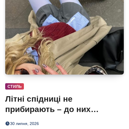
СТИЛЬ
Літні спідниці не
прибирають – до них
додають кольорові колготки
30 липня, 2026