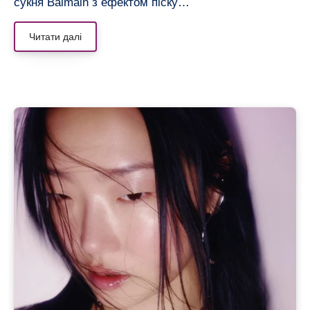
сукня Balmain з ефектом піску…
Читати далі