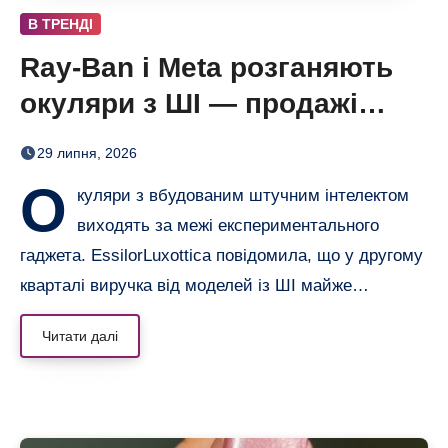
В ТРЕНДІ
Ray-Ban і Meta розганяють
окуляри з ШІ — продажі
майже подвоїлися
29 липня, 2026
О
куляри з вбудованим штучним інтелектом
виходять за межі експериментального
гаджета. EssilorLuxottica повідомила, що у другому
кварталі виручка від моделей із ШІ майже…
Читати далі