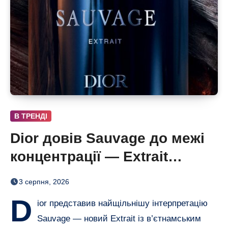
В ТРЕНДІ
Dior довів Sauvage до межі
концентрації — Extrait
дозріває 42 дні
3 серпня, 2026
D
ior представив найщільнішу інтерпретацію
Sauvage — новий Extrait із в’єтнамським