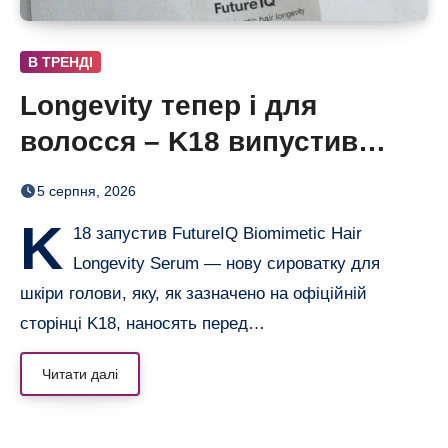
В ТРЕНДІ
Longevity тепер і для
волосся – K18 випустив
нічну сироватку FutureIQ
5 серпня, 2026
K
18 запустив FutureIQ Biomimetic Hair
Longevity Serum — нову сироватку для
шкіри голови, яку, як зазначено на офіційній
сторінці K18, наносять перед…
Читати далі