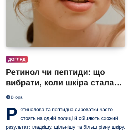
ДОГЛЯД
Ретинол чи пептиди: що
вибрати, коли шкіра стала
нерівною і чутливою
Вчора
Р
етинолова та пептидна сироватки часто
стоять на одній полиці й обіцяють схожий
результат: гладкішу, щільнішу та більш рівну шкіру.