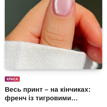
КРАСА
Весь принт – на кінчиках:
френч із тигровими
смугами, квітами і хвилями