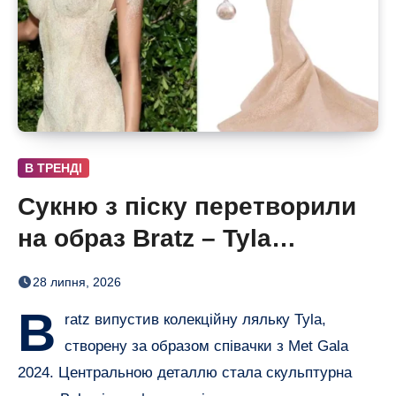
В ТРЕНДІ
Сукню з піску перетворили
на образ Bratz – Tyla
отримала власну ляльку
28 липня, 2026
B
ratz випустив колекційну ляльку Tyla,
створену за образом співачки з Met Gala
2024. Центральною деталлю стала скульптурна