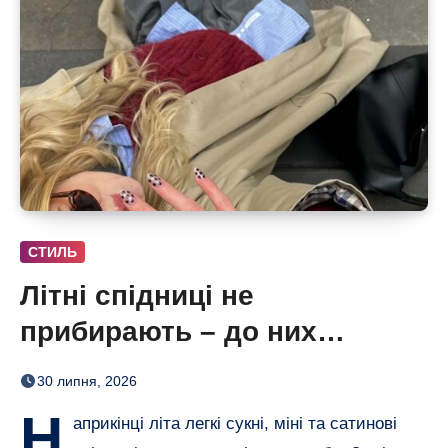
СТИЛЬ
Літні спідниці не
прибирають – до них
додають кольорові колготки
30 липня, 2026
(і восени теж)
Н
априкінці літа легкі сукні, міні та сатинові