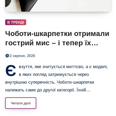
В ТРЕНДІ
Чоботи-шкарпетки отримали
гострий мис – і тепер їх
хочеться роздивлятися
2 серпня, 2026
Є
взуття, яке зчитується миттєво, а є моделі,
в яких погляд затримується через
внутрішню суперечність. Чоботи-шкарпетки
належать саме до другої категорії. Їхній…
Читати далі