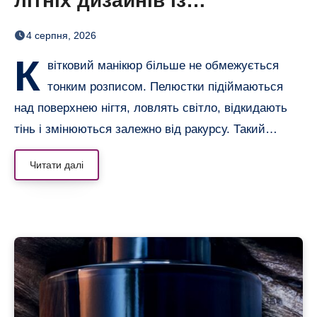
літніх дизайнів із
неймовірним 3D-ефектом
4 серпня, 2026
К
вітковий манікюр більше не обмежується
тонким розписом. Пелюстки підіймаються
над поверхнею нігтя, ловлять світло, відкидають
тінь і змінюються залежно від ракурсу. Такий…
Читати далі