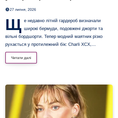
бермуди отримали зухвалу
27 липня, 2026
альтернативу
Щ
е недавно літній гардероб визначали
широкі бермуди, подовжені джорти та
вільні бордшорти. Тепер модний маятник різко
рухається у протилежний бік: Charli XCX,…
Читати далі