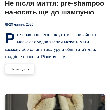
Не після миття: pre-shampoo
наносять ще до шампуню
29 липня, 2026
P
re-shampoo легко сплутати зі звичайною
маскою: обидва засоби можуть мати
кремову або олійну текстуру й обіцяти м’якше,
гладкіше волосся. Різниця — у…
Читати далі