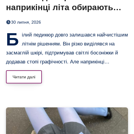
наприкінці літа обирають
сіро-блакитний
30 липня, 2026
Б
ілий педикюр довго залишався найчистішим
літнім рішенням. Він різко виділявся на
засмаглій шкірі, підтримував світлі босоніжки й
додавав стопі графічності. Але наприкінці…
Читати далі