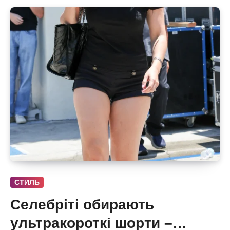
СТИЛЬ
Селебріті обирають
ультракороткі шорти –