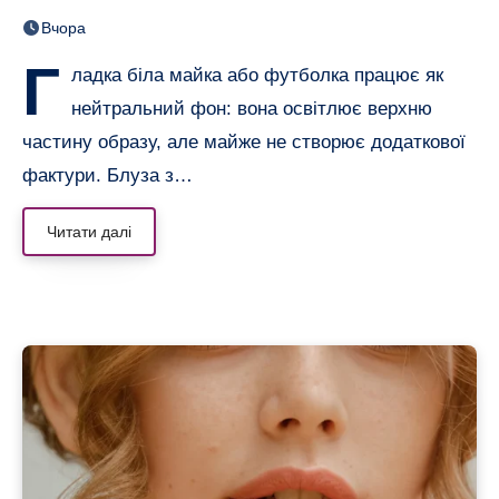
показали тренд цього літа
Вчора
Г
ладка біла майка або футболка працює як
нейтральний фон: вона освітлює верхню
частину образу, але майже не створює додаткової
фактури. Блуза з…
Читати далі