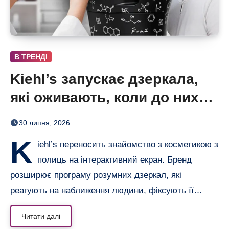
В ТРЕНДІ
Kiehl’s запускає дзеркала,
які оживають, коли до них
підходиш
30 липня, 2026
K
iehl’s переносить знайомство з косметикою з
полиць на інтерактивний екран. Бренд
розширює програму розумних дзеркал, які
реагують на наближення людини, фіксують її…
Читати далі