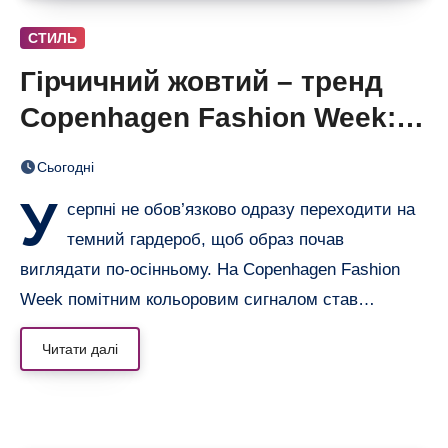
СТИЛЬ
Гірчичний жовтий – тренд
Copenhagen Fashion Week: 6
образів, що переводять літо
Сьогодні
в осінь
У
серпні не обов’язково одразу переходити на
темний гардероб, щоб образ почав
виглядати по-осінньому. На Copenhagen Fashion
Week помітним кольоровим сигналом став…
Читати далі