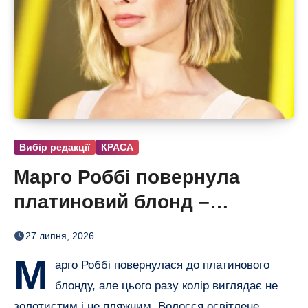
Вибір редакції
КРАСА
Марго Роббі повернула
платиновий блонд –
настільки світлого волосся
27 липня, 2026
в неї давно не було
М
арго Роббі повернулася до платинового
блонду, але цього разу колір виглядає не
золотистим і не пляжним. Волосся освітлене