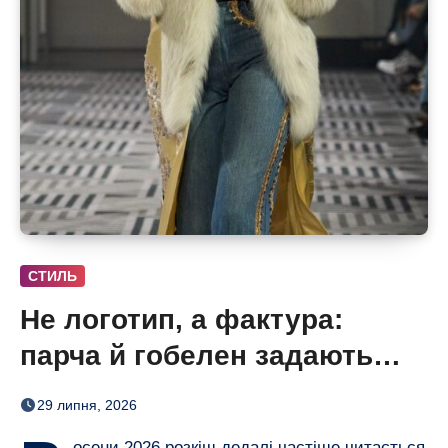
СТИЛЬ
Не логотип, а фактура:
парча й гобелен задають
нову розкіш осені
29 липня, 2026
осени 2026 розкіш дедалі частіше читається