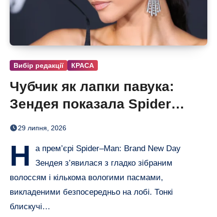
Вибір редакції
КРАСА
Чубчик як лапки павука:
Зендея показала Spider
Bangs
29 липня, 2026
Н
а прем’єрі Spider–Man: Brand New Day
Зендея з’явилася з гладко зібраним
волоссям і кількома вологими пасмами,
викладеними безпосередньо на лобі. Тонкі
блискучі…