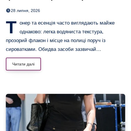
догляді
28 липня, 2026
Т
онер та есенція часто виглядають майже
однаково: легка водяниста текстура,
прозорий флакон і місце на полиці поруч із
сироватками. Обидва засоби зазвичай…
Читати далі