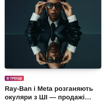
В ТРЕНДІ
Ray-Ban і Meta розганяють
окуляри з ШІ — продажі
майже подвоїлися