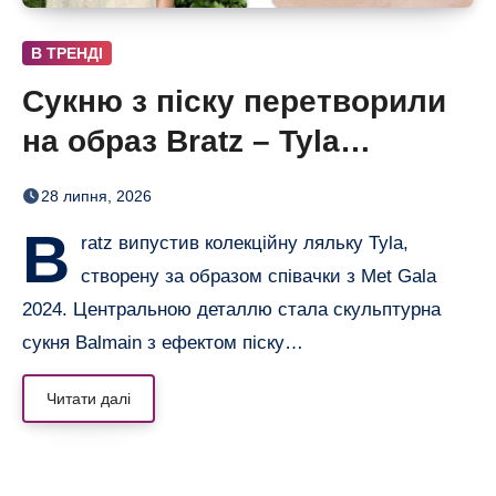
В ТРЕНДІ
Сукню з піску перетворили
на образ Bratz – Tyla
отримала власну ляльку
28 липня, 2026
B
ratz випустив колекційну ляльку Tyla,
створену за образом співачки з Met Gala
2024. Центральною деталлю стала скульптурна
сукня Balmain з ефектом піску…
Читати далі