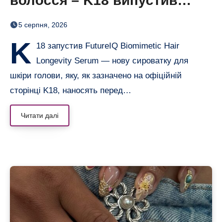
волосся – K18 випустив
нічну сироватку FutureIQ
5 серпня, 2026
K
18 запустив FutureIQ Biomimetic Hair
Longevity Serum — нову сироватку для
шкіри голови, яку, як зазначено на офіційній
сторінці K18, наносять перед…
Читати далі