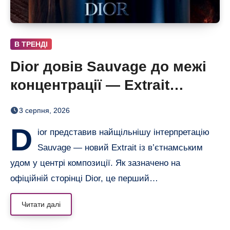
В ТРЕНДІ
Dior довів Sauvage до межі
концентрації — Extrait
дозріває 42 дні
3 серпня, 2026
D
ior представив найщільнішу інтерпретацію
Sauvage — новий Extrait із в’єтнамським
удом у центрі композиції. Як зазначено на
офіційній сторінці Dior, це перший…
Читати далі