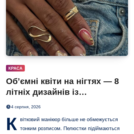
КРАСА
Об’ємні квіти на нігтях — 8
літніх дизайнів із
неймовірним 3D-ефектом
4 серпня, 2026
К
вітковий манікюр більше не обмежується
тонким розписом. Пелюстки підіймаються