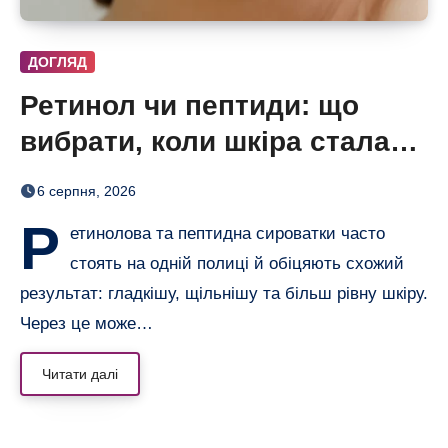
ДОГЛЯД
Ретинол чи пептиди: що
вибрати, коли шкіра стала
нерівною і чутливою
6 серпня, 2026
Р
етинолова та пептидна сироватки часто
стоять на одній полиці й обіцяють схожий
результат: гладкішу, щільнішу та більш рівну шкіру.
Через це може…
Читати далі