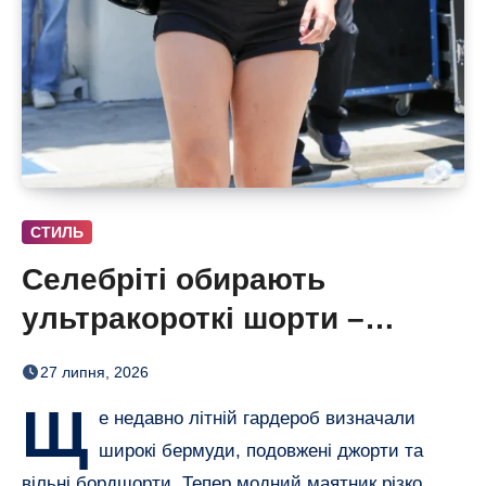
СТИЛЬ
Селебріті обирають
ультракороткі шорти –
бермуди отримали зухвалу
27 липня, 2026
альтернативу
Щ
е недавно літній гардероб визначали
широкі бермуди, подовжені джорти та
вільні бордшорти. Тепер модний маятник різко