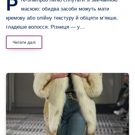
P
маскою: обидва засоби можуть мати
кремову або олійну текстуру й обіцяти м’якше,
гладкіше волосся. Різниця — у…
Читати далі