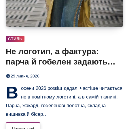
СТИЛЬ
Не логотип, а фактура:
парча й гобелен задають
нову розкіш осені
29 липня, 2026
В
осени 2026 розкіш дедалі частіше читається
не в помітному логотипі, а в самій тканині.
Парча, жакард, гобеленові полотна, складна
вишивка й бісер…
Читати далі