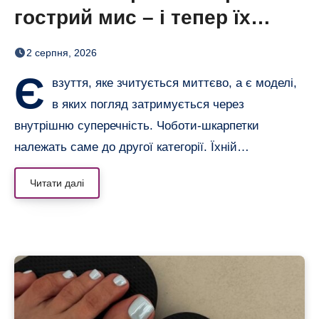
гострий мис – і тепер їх
хочеться роздивлятися
2 серпня, 2026
Є
взуття, яке зчитується миттєво, а є моделі,
в яких погляд затримується через
внутрішню суперечність. Чоботи-шкарпетки
належать саме до другої категорії. Їхній…
Читати далі