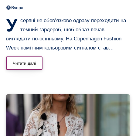
образів, що переводять літо
Вчора
в осінь
У
серпні не обов’язково одразу переходити на
темний гардероб, щоб образ почав
виглядати по-осінньому. На Copenhagen Fashion
Week помітним кольоровим сигналом став…
Читати далі