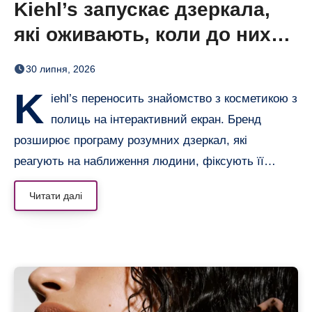
Kiehl’s запускає дзеркала,
які оживають, коли до них
підходиш
30 липня, 2026
K
iehl’s переносить знайомство з косметикою з
полиць на інтерактивний екран. Бренд
розширює програму розумних дзеркал, які
реагують на наближення людини, фіксують її…
Читати далі