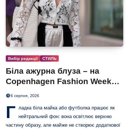
Вибір редакції
СТИЛЬ
Біла ажурна блуза – на
Copenhagen Fashion Week
показали тренд цього літа
6 серпня, 2026
Г
ладка біла майка або футболка працює як
нейтральний фон: вона освітлює верхню
частину образу, але майже не створює додаткової