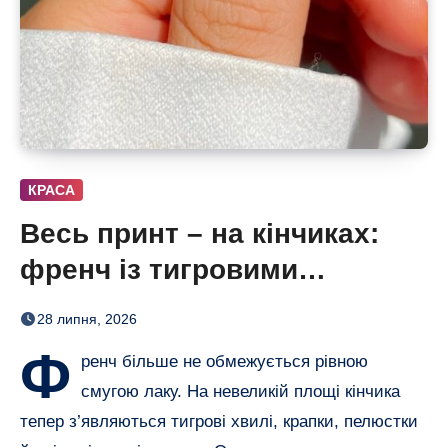
КРАСА
Весь принт – на кінчиках:
френч із тигровими
смугами, квітами і хвилями
28 липня, 2026
Ф
ренч більше не обмежується рівною
смугою лаку. На невеликій площі кінчика
тепер з’являються тигрові хвилі, крапки, пелюстки