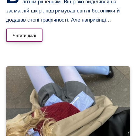
літнім рішенням. Він різко виділявся на
засмаглій шкірі, підтримував світлі босоніжки й
додавав стопі графічності. Але наприкінці…
Читати далі