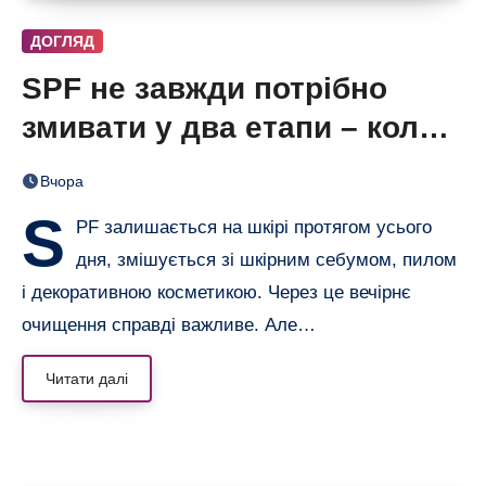
ДОГЛЯД
SPF не завжди потрібно
змивати у два етапи – коли
одного очищення достатньо
Вчора
S
PF залишається на шкірі протягом усього
дня, змішується зі шкірним себумом, пилом
і декоративною косметикою. Через це вечірнє
очищення справді важливе. Але…
Читати далі