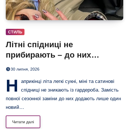
СТИЛЬ
Літні спідниці не
прибирають – до них
додають кольорові колготки
30 липня, 2026
(і восени теж)
Н
априкінці літа легкі сукні, міні та сатинові
спідниці не зникають із гардероба. Замість
повної сезонної заміни до них додають лише один
новий…
Читати далі