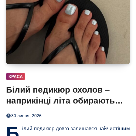
КРАСА
Білий педикюр охолов –
наприкінці літа обирають
сіро-блакитний
30 липня, 2026
Б
ілий педикюр довго залишався найчистішим