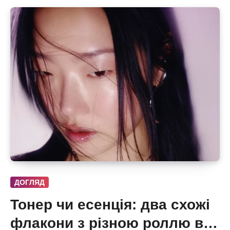
ДОГЛЯД
Тонер чи есенція: два схожі
флакони з різною роллю в