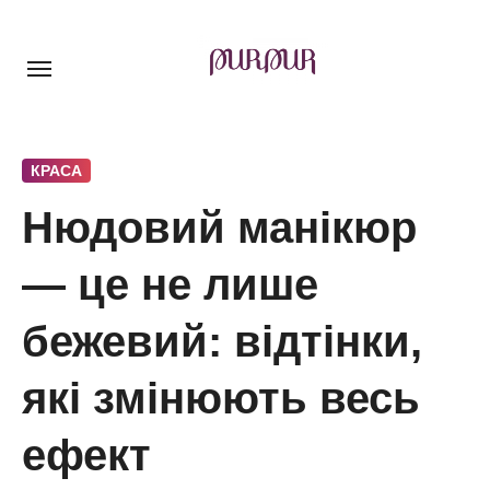
Перейти
до
контенту
КРАСА
Нюдовий манікюр
— це не лише
бежевий: відтінки,
які змінюють весь
ефект