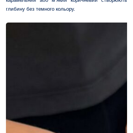
карамельний або м’який коричневий створюють
глибину без темного кольору.