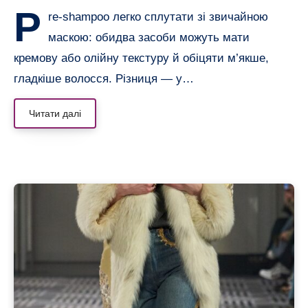
P
re-shampoo легко сплутати зі звичайною
маскою: обидва засоби можуть мати
кремову або олійну текстуру й обіцяти м’якше,
гладкіше волосся. Різниця — у…
Читати далі