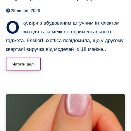
майже подвоїлися
29 липня, 2026
О
куляри з вбудованим штучним інтелектом
виходять за межі експериментального
гаджета. EssilorLuxottica повідомила, що у другому
кварталі виручка від моделей із ШІ майже…
Читати далі