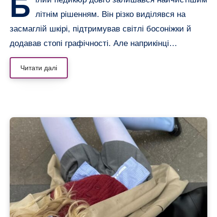
Б
літнім рішенням. Він різко виділявся на
засмаглій шкірі, підтримував світлі босоніжки й
додавав стопі графічності. Але наприкінці…
Читати далі