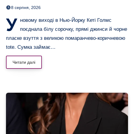
що не виглядає громіздкою
8 серпня, 2026
У
новому виході в Нью-Йорку Кеті Голмс
поєднала білу сорочку, прямі джинси й чорне
пласке взуття з великою помаранчево-коричневою
tote. Сумка займає…
Читати далі