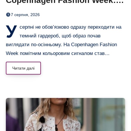
Copenhagen Fashion Week: 6
образів, що переводять літо
7 серпня, 2026
в осінь
У
серпні не обов’язково одразу переходити на
темний гардероб, щоб образ почав
виглядати по-осінньому. На Copenhagen Fashion
Week помітним кольоровим сигналом став…
Читати далі