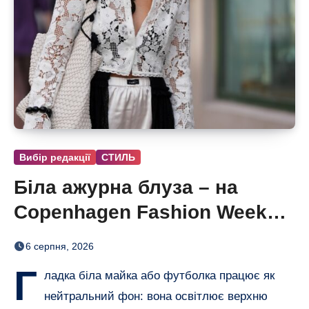
Вибір редакції
СТИЛЬ
Біла ажурна блуза – на
Copenhagen Fashion Week
показали тренд цього літа
6 серпня, 2026
Г
ладка біла майка або футболка працює як
нейтральний фон: вона освітлює верхню