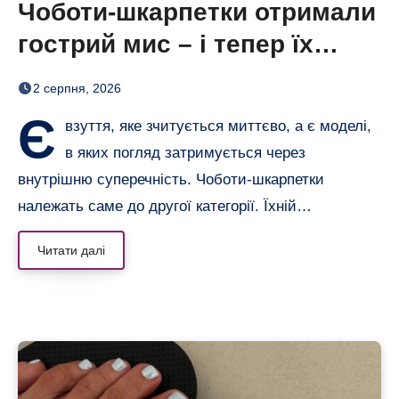
Чоботи-шкарпетки отримали
гострий мис – і тепер їх
хочеться роздивлятися
2 серпня, 2026
Є
взуття, яке зчитується миттєво, а є моделі,
в яких погляд затримується через
внутрішню суперечність. Чоботи-шкарпетки
належать саме до другої категорії. Їхній…
Читати далі