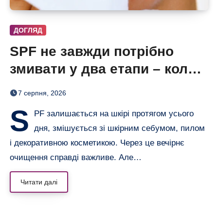
ДОГЛЯД
SPF не завжди потрібно
змивати у два етапи – коли
одного очищення достатньо
7 серпня, 2026
S
PF залишається на шкірі протягом усього
дня, змішується зі шкірним себумом, пилом
і декоративною косметикою. Через це вечірнє
очищення справді важливе. Але…
Читати далі