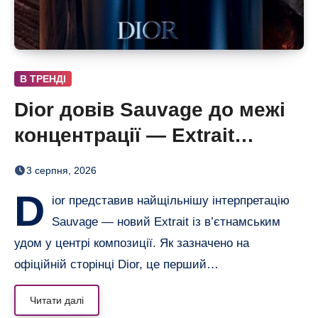
В ТРЕНДІ
Dior довів Sauvage до межі
концентрації — Extrait
дозріває 42 дні
3 серпня, 2026
D
ior представив найщільнішу інтерпретацію
Sauvage — новий Extrait із в’єтнамським
удом у центрі композиції. Як зазначено на
офіційній сторінці Dior, це перший…
Читати далі