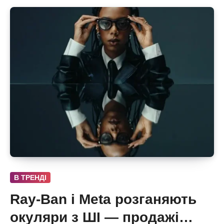
В ТРЕНДІ
Ray-Ban і Meta розганяють
окуляри з ШІ — продажі