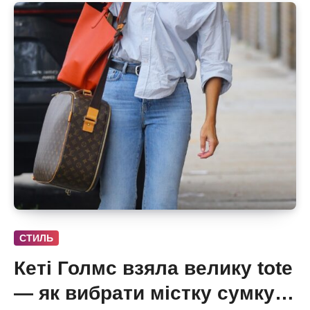
СТИЛЬ
Кеті Голмс взяла велику tote
— як вибрати містку сумку,