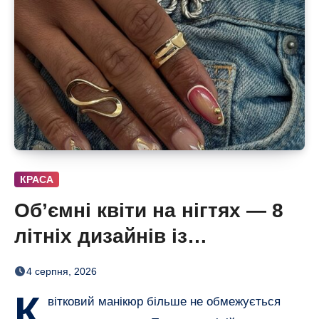
КРАСА
Об’ємні квіти на нігтях — 8
літніх дизайнів із
неймовірним 3D-ефектом
4 серпня, 2026
К
вітковий манікюр більше не обмежується