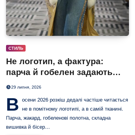
СТИЛЬ
Не логотип, а фактура:
парча й гобелен задають
нову розкіш осені
29 липня, 2026
В
осени 2026 розкіш дедалі частіше читається
не в помітному логотипі, а в самій тканині.
Парча, жакард, гобеленові полотна, складна
вишивка й бісер…