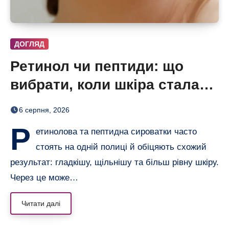
ДОГЛЯД
Ретинол чи пептиди: що
вибрати, коли шкіра стала
нерівною і чутливою
6 серпня, 2026
Р
етинолова та пептидна сироватки часто
стоять на одній полиці й обіцяють схожий
результат: гладкішу, щільнішу та більш рівну шкіру.
Через це може…
Читати далі