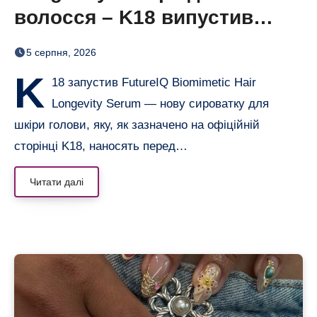
волосся – K18 випустив
нічну сироватку FutureIQ
5 серпня, 2026
K
18 запустив FutureIQ Biomimetic Hair
Longevity Serum — нову сироватку для
шкіри голови, яку, як зазначено на офіційній
сторінці K18, наносять перед…
Читати далі