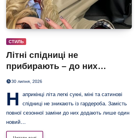
СТИЛЬ
Літні спідниці не
прибирають – до них
додають кольорові колготки
30 липня, 2026
(і восени теж)
Н
априкінці літа легкі сукні, міні та сатинові
спідниці не зникають із гардероба. Замість
повної сезонної заміни до них додають лише один
новий…
Читати далі