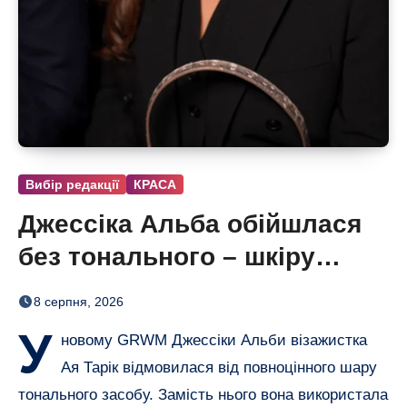
Вибір редакції
КРАСА
Джессіка Альба обійшлася
без тонального – шкіру
вирівняли лише консилером
8 серпня, 2026
У
новому GRWM Джессіки Альби візажистка
Ая Тарік відмовилася від повноцінного шару
тонального засобу. Замість нього вона використала