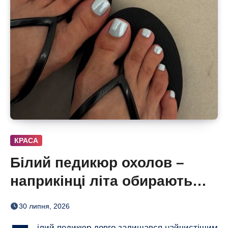
КРАСА
Білий педикюр охолов –
наприкінці літа обирають
сіро-блакитний
30 липня, 2026
ілий педикюр довго залишався найчистішим