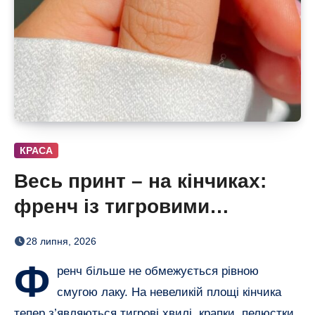
КРАСА
Весь принт – на кінчиках:
френч із тигровими
смугами, квітами і хвилями
28 липня, 2026
Ф
ренч більше не обмежується рівною
смугою лаку. На невеликій площі кінчика
тепер з’являються тигрові хвилі, крапки, пелюстки