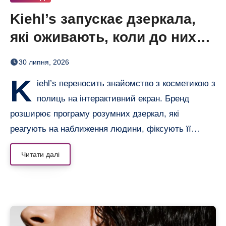
Kiehl’s запускає дзеркала,
які оживають, коли до них
підходиш
30 липня, 2026
K
iehl’s переносить знайомство з косметикою з
полиць на інтерактивний екран. Бренд
розширює програму розумних дзеркал, які
реагують на наближення людини, фіксують її…
Читати далі