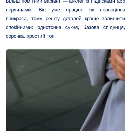
Більш помітний варіант — анклет із підвісками або
перлинами. Він уже працює як повноцінна
прикраса, тому решту деталей краще залишити
спокійними: однотонна сукня, базова спідниця,
сорочка, простий топ.