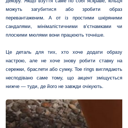
декору. Якщо взуття саме по собі яскраве, кільця
можуть загубитися або зробити образ
перевантаженим. А от із простими шкіряними
сандалями, мінімалістичними в’єтнамками чи
плоскими мюлями вони працюють точніше.
Це деталь для тих, хто хоче додати образу
настрою, але не хоче знову робити ставку на
сережки, браслети або сумку. Toe rings виглядають
несподівано саме тому, що акцент зміщується
нижче — туди, де його не завжди очікують.