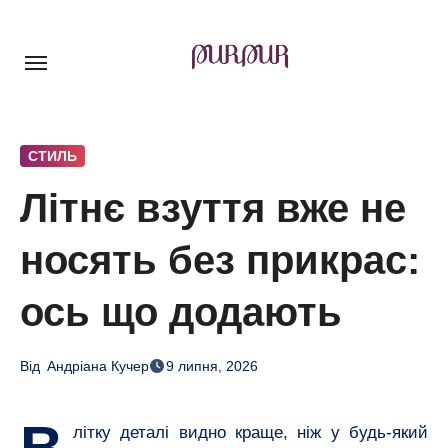
Перейти
до
контенту
СТИЛЬ
Літнє взуття вже не
носять без прикрас:
ось що додають
Від
Андріана Кучер
9 липня, 2026
В
літку деталі видно краще, ніж у будь-який