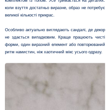
комплектом із топом. Усе тримається на деталях:
коли взуття достатньо виразне, образ не потребує
великої кількості прикрас.
Особливо актуально виглядають сандалі, де декор
не здається випадковим. Краще працюють чисті
форми, один виразний елемент або повторюваний
ритм намистин, ніж хаотичний мікс усього одразу.