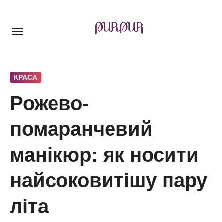
Перейти
до
контенту
КРАСА
Рожево-
помаранчевий
манікюр: як носити
найсоковитішу пару
літа