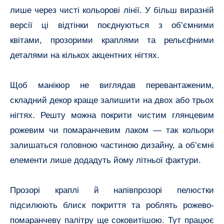
лише через чисті кольорові лінії. У більш виразній
версії ці відтінки поєднуються з об’ємними
квітами, прозорими краплями та рельєфними
деталями на кількох акцентних нігтях.
Щоб манікюр не виглядав перевантаженим,
складний декор краще залишити на двох або трьох
нігтях. Решту можна покрити чистим глянцевим
рожевим чи помаранчевим лаком — так кольори
залишаться головною частиною дизайну, а об’ємні
елементи лише додадуть йому літньої фактури.
Прозорі краплі й напівпрозорі пелюстки
підсилюють блиск покриття та роблять рожево-
помаранчеву палітру ще соковитішою. Тут працює