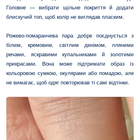
Головне — вибрати щільне покриття й додати
блискучий топ, щоб колір не виглядав пласким.
Рожево-помаранчева пара добре поєднується з
білим, кремовим, світлим денімом, лляними
речами, яскравими купальниками й золотими
прикрасами. Вона може підтримати образ із
кольоровою сумкою, окулярами або помадою, але
не вимагає, щоб одяг повторював ті самі відтінки.