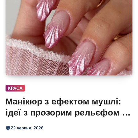
КРАСА
Манікюр з ефектом мушлі:
ідеї з прозорим рельєфом на
літо
22 червня, 2026