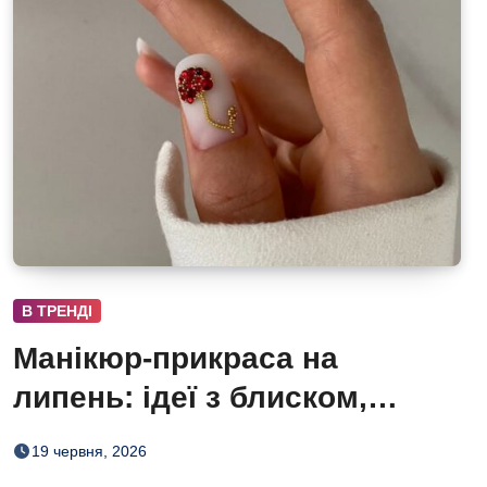
В ТРЕНДІ
Манікюр-прикраса на
липень: ідеї з блиском,
квітами й ягідними деталями
19 червня, 2026