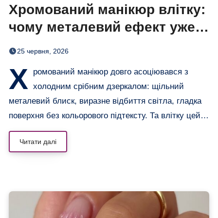
Хромований манікюр влітку:
чому металевий ефект уже
не лише сріблястий
25 червня, 2026
Х
ромований манікюр довго асоціювався з
холодним срібним дзеркалом: щільний
металевий блиск, виразне відбиття світла, гладка
поверхня без кольорового підтексту. Та влітку цей…
Читати далі