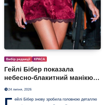
Вибір редакції
КРАСА
Гейлі Бібер показала
небесно-блакитний манікюр
— відтінок, який підкреслює
24 липня, 2026
засмагу
Г
ейлі Бібер знову зробила головною деталлю