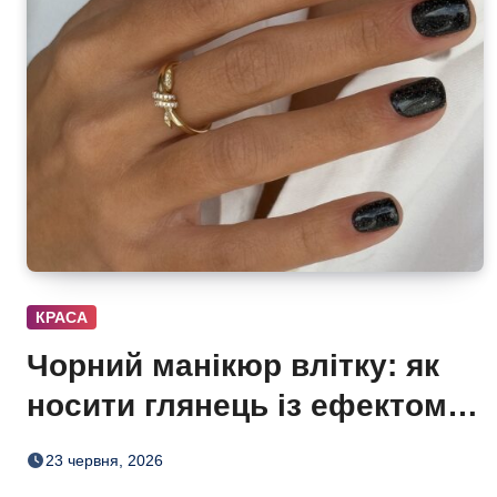
КРАСА
Чорний манікюр влітку: як
носити глянець із ефектом
рідкої шкіри
23 червня, 2026