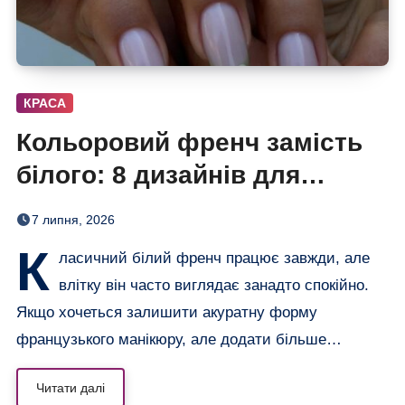
КРАСА
Кольоровий френч замість
білого: 8 дизайнів для
найяскравішого манікюру
7 липня, 2026
літа
К
ласичний білий френч працює завжди, але
влітку він часто виглядає занадто спокійно.
Якщо хочеться залишити акуратну форму
французького манікюру, але додати більше…
Читати далі