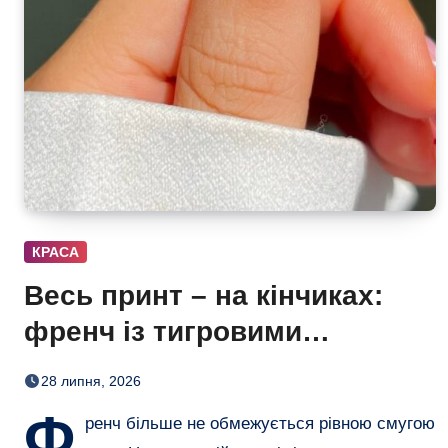
КРАСА
Весь принт – на кінчиках:
френч із тигровими
смугами, квітами і хвилями
28 липня, 2026
Ф
ренч більше не обмежується рівною смугою