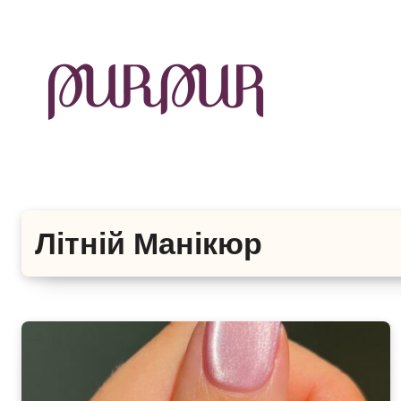
Перейти
до
контенту
Літній Манікюр