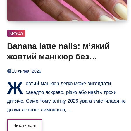
КРАСА
Banana latte nails: м’який
жовтий манікюр без
дитячого ефекту
10 липня, 2026
Ж
овтий манікюр легко може виглядати
занадто яскраво, різко або навіть трохи
дитячо. Саме тому влітку 2026 увага змістилася не
до кислотного лимонного,…
Читати далі