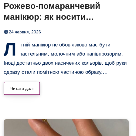
Рожево-помаранчевий
манікюр: як носити
найсоковитішу пару літа
24 червня, 2026
Л
ітній манікюр не обов’язково має бути
пастельним, молочним або напівпрозорим.
Іноді достатньо двох насичених кольорів, щоб руки
одразу стали помітною частиною образу.…
Читати далі