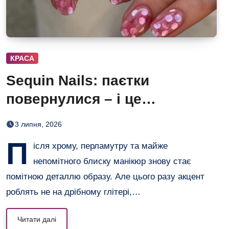
КРАСА
Sequin Nails: паєтки
повернулися – і це
найефектніший манікюр
3 липня, 2026
липня
П
ісля хрому, перламутру та майже
непомітного блиску манікюр знову стає
помітною деталлю образу. Але цього разу акцент
роблять не на дрібному глітері,…
Читати далі