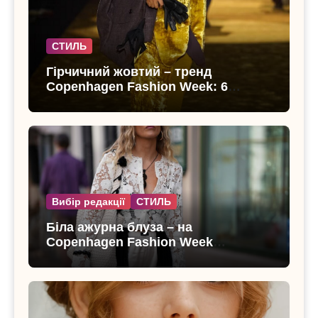
СТИЛЬ
Гірчичний жовтий – тренд
Copenhagen Fashion Week: 6
образів, що переводять літо в
осінь
Вибір редакції
СТИЛЬ
Біла ажурна блуза – на
Copenhagen Fashion Week
показали тренд цього літа