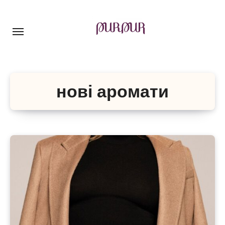
Перейти
до
контенту
нові аромати