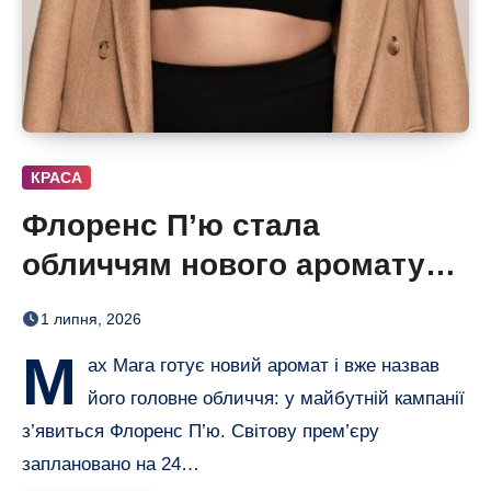
КРАСА
Флоренс П’ю стала
обличчям нового аромату
Max Mara
1 липня, 2026
M
ax Mara готує новий аромат і вже назвав
його головне обличчя: у майбутній кампанії
з’явиться Флоренс П’ю. Світову прем’єру
заплановано на 24…