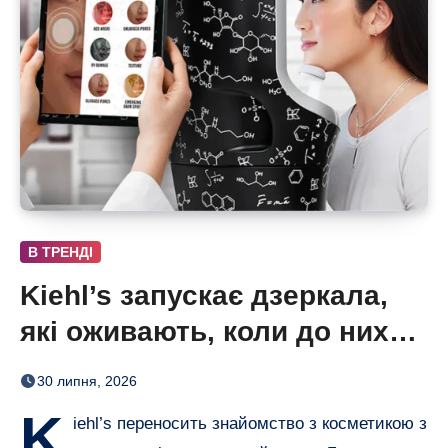
В ТРЕНДІ
Kiehl’s запускає дзеркала,
які оживають, коли до них
підходиш
30 липня, 2026
K
iehl’s переносить знайомство з косметикою з