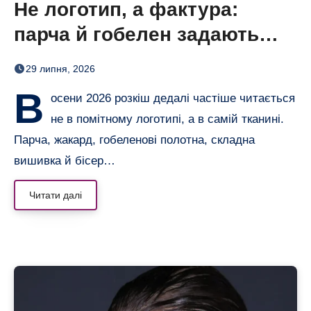
Не логотип, а фактура:
парча й гобелен задають
нову розкіш осені
29 липня, 2026
В
осени 2026 розкіш дедалі частіше читається
не в помітному логотипі, а в самій тканині.
Парча, жакард, гобеленові полотна, складна
вишивка й бісер…
Читати далі