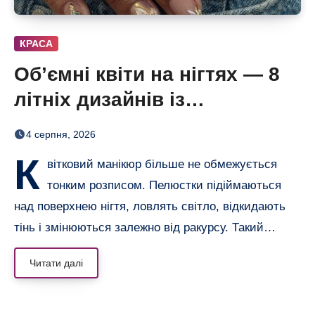
КРАСА
Об’ємні квіти на нігтях — 8
літніх дизайнів із
неймовірним 3D-ефектом
4 серпня, 2026
К
вітковий манікюр більше не обмежується
тонким розписом. Пелюстки підіймаються
над поверхнею нігтя, ловлять світло, відкидають
тінь і змінюються залежно від ракурсу. Такий…
Читати далі