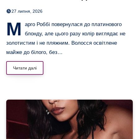
настільки світлого волосся
27 липня, 2026
в неї давно не було
М
арго Роббі повернулася до платинового
блонду, але цього разу колір виглядає не
золотистим і не пляжним. Волосся освітлене
майже до білого, без…
Читати далі