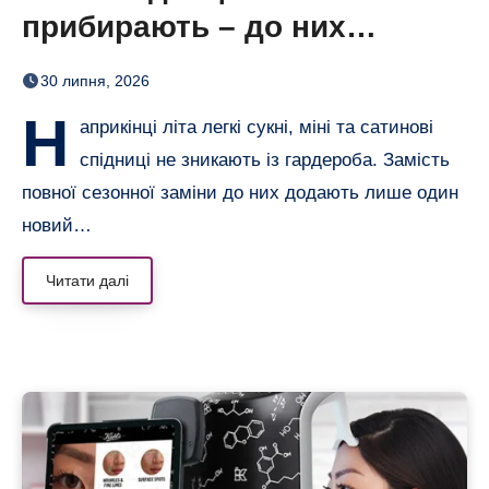
прибирають – до них
додають кольорові колготки
30 липня, 2026
(і восени теж)
Н
априкінці літа легкі сукні, міні та сатинові
спідниці не зникають із гардероба. Замість
повної сезонної заміни до них додають лише один
новий…
Читати далі