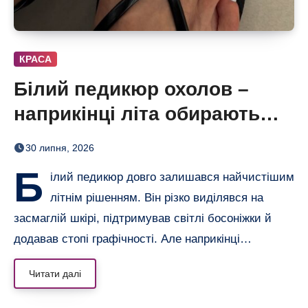
КРАСА
Білий педикюр охолов –
наприкінці літа обирають
сіро-блакитний
30 липня, 2026
Б
ілий педикюр довго залишався найчистішим
літнім рішенням. Він різко виділявся на
засмаглій шкірі, підтримував світлі босоніжки й
додавав стопі графічності. Але наприкінці…
Читати далі