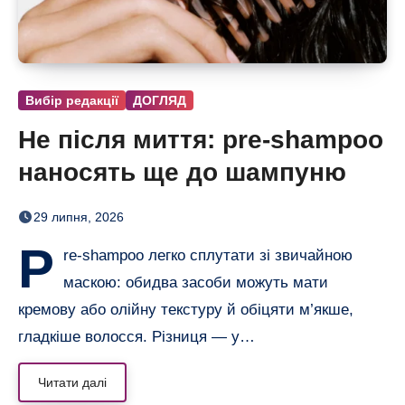
Вибір редакції
ДОГЛЯД
Не після миття: pre-shampoo
наносять ще до шампуню
29 липня, 2026
P
re-shampoo легко сплутати зі звичайною
маскою: обидва засоби можуть мати
кремову або олійну текстуру й обіцяти м’якше,
гладкіше волосся. Різниця — у…
Читати далі