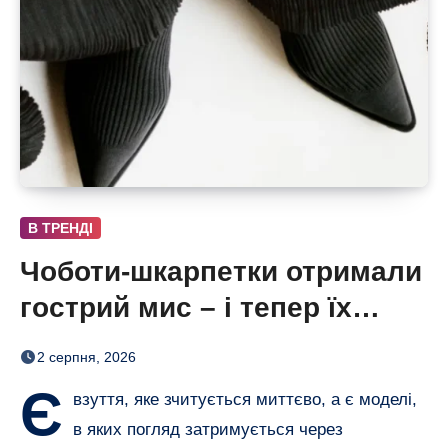
В ТРЕНДІ
Чоботи-шкарпетки отримали
гострий мис – і тепер їх
хочеться роздивлятися
2 серпня, 2026
Є
взуття, яке зчитується миттєво, а є моделі,
в яких погляд затримується через