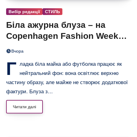
Вибір редакції
СТИЛЬ
Біла ажурна блуза – на
Copenhagen Fashion Week
показали тренд цього літа
Вчора
Г
ладка біла майка або футболка працює як
нейтральний фон: вона освітлює верхню
частину образу, але майже не створює додаткової
фактури. Блуза з…
Читати далі