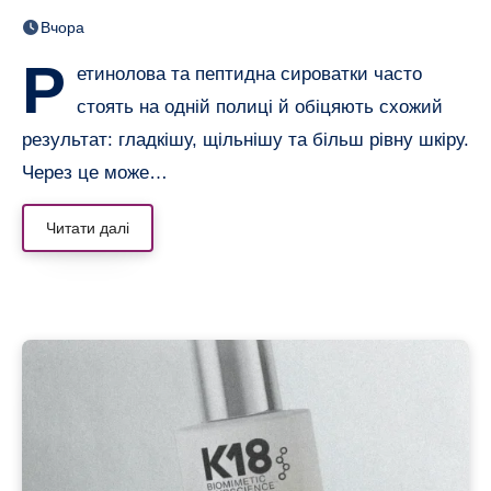
нерівною і чутливою
Вчора
Р
етинолова та пептидна сироватки часто
стоять на одній полиці й обіцяють схожий
результат: гладкішу, щільнішу та більш рівну шкіру.
Через це може…
Читати далі