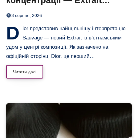
концентрації — Extrait
дозріває 42 дні
3 серпня, 2026
D
ior представив найщільнішу інтерпретацію
Sauvage — новий Extrait із в’єтнамським
удом у центрі композиції. Як зазначено на
офіційній сторінці Dior, це перший…
Читати далі