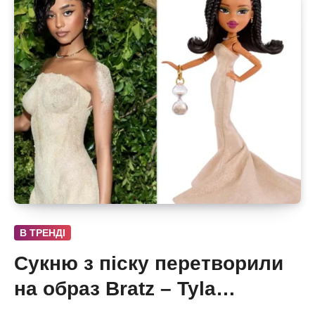
В ТРЕНДІ
Сукню з піску перетворили
на образ Bratz – Tyla
отримала власну ляльку