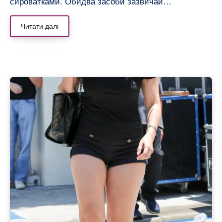
сироватками. Обидва засоби зазвичай…
Читати далі