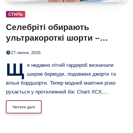
СТИЛЬ
Селебріті обирають
ультракороткі шорти –
бермуди отримали зухвалу
27 липня, 2026
альтернативу
Щ
е недавно літній гардероб визначали
широкі бермуди, подовжені джорти та
вільні бордшорти. Тепер модний маятник різко
рухається у протилежний бік: Charli XCX,…
Читати далі