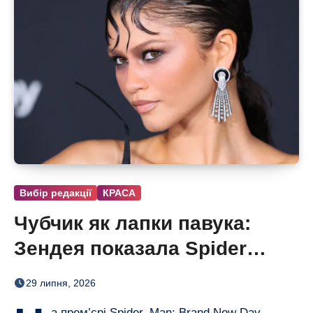
Вибір редакції
КРАСА
Чубчик як лапки павука:
Зендея показала Spider
Bangs
29 липня, 2026
а прем’єрі Spider–Man: Brand New Day