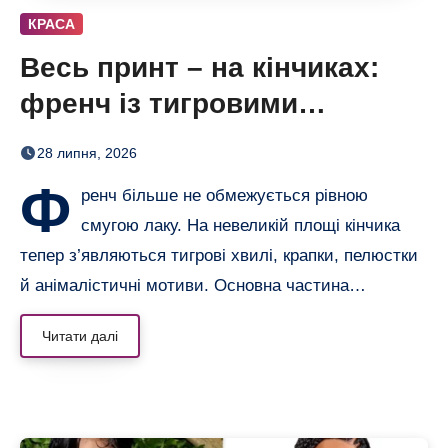
КРАСА
Весь принт – на кінчиках:
френч із тигровими
смугами, квітами і хвилями
28 липня, 2026
Ф
ренч більше не обмежується рівною
смугою лаку. На невеликій площі кінчика
тепер з’являються тигрові хвилі, крапки, пелюстки
й анімалістичні мотиви. Основна частина…
Читати далі