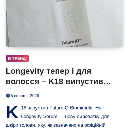
В ТРЕНДІ
Longevity тепер і для
волосся – K18 випустив
нічну сироватку FutureIQ
5 серпня, 2026
K
18 запустив FutureIQ Biomimetic Hair
Longevity Serum — нову сироватку для
шкіри голови, яку, як зазначено на офіційній