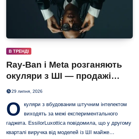
В ТРЕНДІ
Ray-Ban і Meta розганяють
окуляри з ШІ — продажі
майже подвоїлися
29 липня, 2026
О
куляри з вбудованим штучним інтелектом
виходять за межі експериментального
гаджета. EssilorLuxottica повідомила, що у другому
кварталі виручка від моделей із ШІ майже…