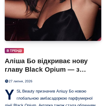
В ТРЕНДІ
Аліша Бо відкриває нову
главу Black Opium — з
ароматом полуниці, кави й
27 липня, 2026
ванілі
Y
SL Beauty призначив Алішу Бо новою
глобальною амбасадоркою парфумерної
лінії Black Opium. Акторка також стала обличчям