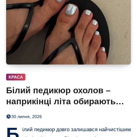
КРАСА
Білий педикюр охолов –
наприкінці літа обирають
сіро-блакитний
30 липня, 2026
Б
ілий педикюр довго залишався найчистішим