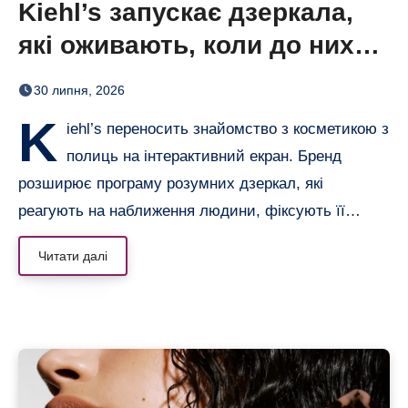
Kiehl’s запускає дзеркала,
які оживають, коли до них
підходиш
30 липня, 2026
K
iehl’s переносить знайомство з косметикою з
полиць на інтерактивний екран. Бренд
розширює програму розумних дзеркал, які
реагують на наближення людини, фіксують її…
Читати далі