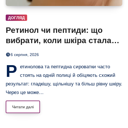
ДОГЛЯД
Ретинол чи пептиди: що
вибрати, коли шкіра стала
нерівною і чутливою
6 серпня, 2026
Р
етинолова та пептидна сироватки часто
стоять на одній полиці й обіцяють схожий
результат: гладкішу, щільнішу та більш рівну шкіру.
Через це може…
Читати далі