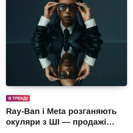
В ТРЕНДІ
Ray-Ban і Meta розганяють
окуляри з ШІ — продажі
майже подвоїлися