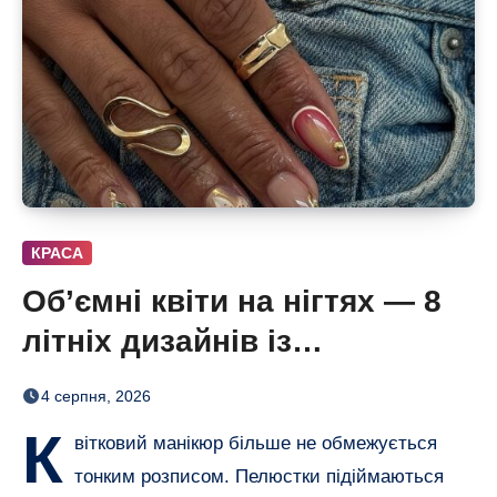
КРАСА
Об’ємні квіти на нігтях — 8
літніх дизайнів із
неймовірним 3D-ефектом
4 серпня, 2026
К
вітковий манікюр більше не обмежується
тонким розписом. Пелюстки підіймаються