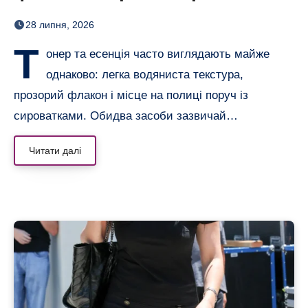
догляді
28 липня, 2026
Т
онер та есенція часто виглядають майже
однаково: легка водяниста текстура,
прозорий флакон і місце на полиці поруч із
сироватками. Обидва засоби зазвичай…
Читати далі