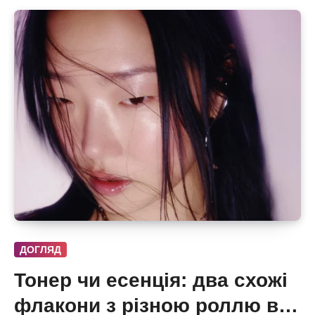
ДОГЛЯД
Тонер чи есенція: два схожі
флакони з різною роллю в