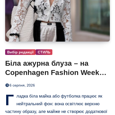
Вибір редакції
СТИЛЬ
Біла ажурна блуза – на
Copenhagen Fashion Week
показали тренд цього літа
6 серпня, 2026
Г
ладка біла майка або футболка працює як
нейтральний фон: вона освітлює верхню
частину образу, але майже не створює додаткової