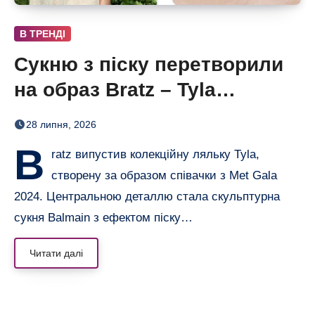
В ТРЕНДІ
Сукню з піску перетворили
на образ Bratz – Tyla
отримала власну ляльку
28 липня, 2026
B
ratz випустив колекційну ляльку Tyla,
створену за образом співачки з Met Gala
2024. Центральною деталлю стала скульптурна
сукня Balmain з ефектом піску…
Читати далі