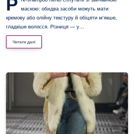
P
маскою: обидва засоби можуть мати
кремову або олійну текстуру й обіцяти м’якше,
гладкіше волосся. Різниця — у…
Читати далі