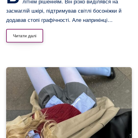
літнім рішенням. Він різко виділявся на
засмаглій шкірі, підтримував світлі босоніжки й
додавав стопі графічності. Але наприкінці…
Читати далі