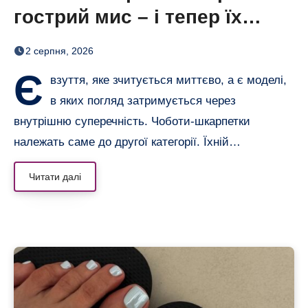
гострий мис – і тепер їх
хочеться роздивлятися
2 серпня, 2026
Є
взуття, яке зчитується миттєво, а є моделі,
в яких погляд затримується через
внутрішню суперечність. Чоботи-шкарпетки
належать саме до другої категорії. Їхній…
Читати далі