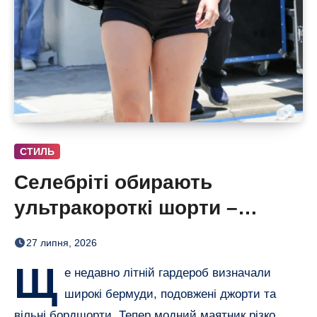
СТИЛЬ
Селебріті обирають
ультракороткі шорти –
бермуди отримали зухвалу
27 липня, 2026
альтернативу
Щ
е недавно літній гардероб визначали
широкі бермуди, подовжені джорти та
вільні бордшорти. Тепер модний маятник різко