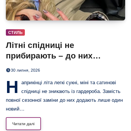
СТИЛЬ
Літні спідниці не
прибирають – до них
додають кольорові колготки
30 липня, 2026
(і восени теж)
Н
априкінці літа легкі сукні, міні та сатинові
спідниці не зникають із гардероба. Замість
повної сезонної заміни до них додають лише один
новий…
Читати далі