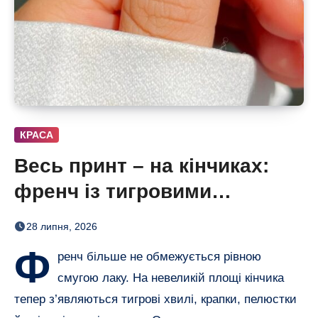
КРАСА
Весь принт – на кінчиках:
френч із тигровими
смугами, квітами і хвилями
28 липня, 2026
Ф
ренч більше не обмежується рівною
смугою лаку. На невеликій площі кінчика
тепер з’являються тигрові хвилі, крапки, пелюстки