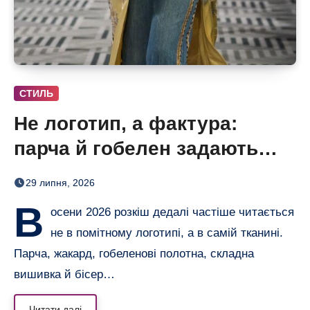
СТИЛЬ
Не логотип, а фактура:
парча й гобелен задають
нову розкіш осені
29 липня, 2026
В
осени 2026 розкіш дедалі частіше читається
не в помітному логотипі, а в самій тканині.
Парча, жакард, гобеленові полотна, складна
вишивка й бісер…
Читати далі