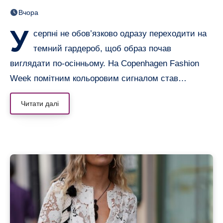
образів, що переводять літо
Вчора
в осінь
У
серпні не обов’язково одразу переходити на
темний гардероб, щоб образ почав
виглядати по-осінньому. На Copenhagen Fashion
Week помітним кольоровим сигналом став…
Читати далі