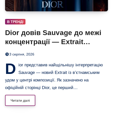
В ТРЕНДІ
Dior довів Sauvage до межі
концентрації — Extrait
дозріває 42 дні
3 серпня, 2026
D
ior представив найщільнішу інтерпретацію
Sauvage — новий Extrait із в’єтнамським
удом у центрі композиції. Як зазначено на
офіційній сторінці Dior, це перший…
Читати далі