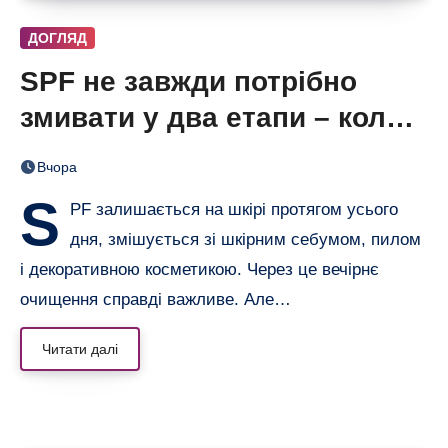
ДОГЛЯД
SPF не завжди потрібно
змивати у два етапи – коли
одного очищення достатньо
Вчора
S
PF залишається на шкірі протягом усього
дня, змішується зі шкірним себумом, пилом
і декоративною косметикою. Через це вечірнє
очищення справді важливе. Але…
Читати далі