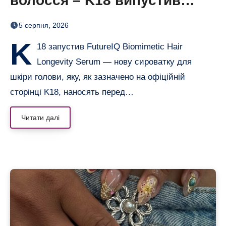
волосся – K18 випустив
нічну сироватку FutureIQ
5 серпня, 2026
K
18 запустив FutureIQ Biomimetic Hair
Longevity Serum — нову сироватку для
шкіри голови, яку, як зазначено на офіційній
сторінці K18, наносять перед…
Читати далі