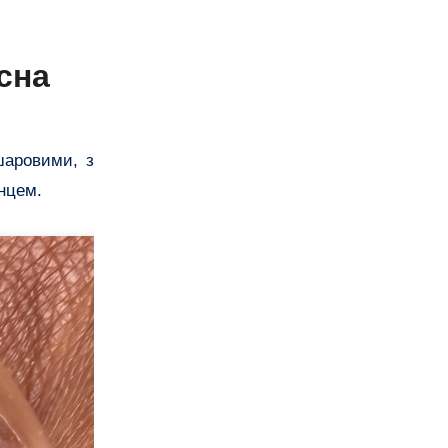
сна
шаровими, з
нцем.