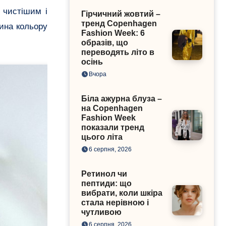
 чистішим і
Гірчичний жовтий –
тренд Copenhagen
ина кольору
Fashion Week: 6
образів, що
переводять літо в
осінь
Вчора
Біла ажурна блуза –
на Copenhagen
Fashion Week
показали тренд
цього літа
6 серпня, 2026
Ретинол чи
пептиди: що
вибрати, коли шкіра
стала нерівною і
чутливою
6 серпня, 2026