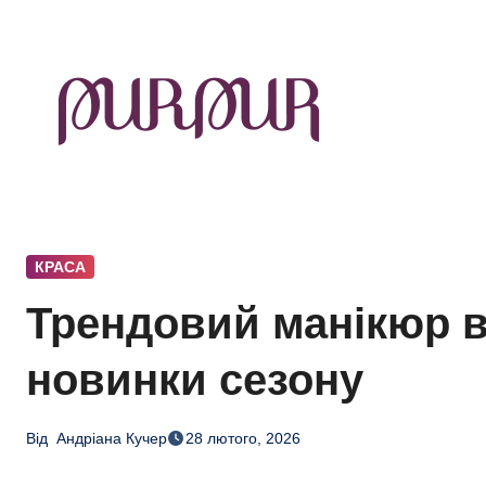
Перейти
до
контенту
КРАСА
Трендовий манікюр в
новинки сезону
Від
Андріана Кучер
28 лютого, 2026