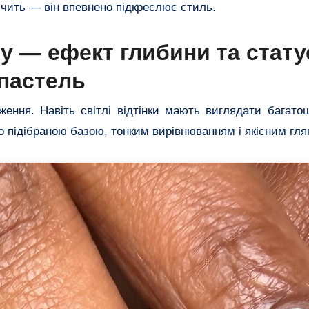
ичить — він впевнено підкреслює стиль.
у — ефект глибини та стату
пастель
ення. Навіть світлі відтінки мають виглядати багато
 підібраною базою, тонким вирівнюванням і якісним гля