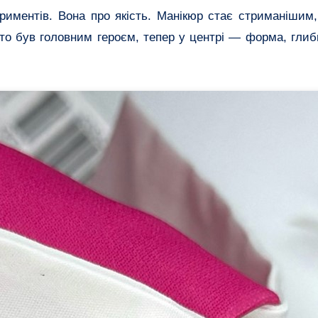
риментів. Вона про якість. Манікюр стає стриманішим,
то був головним героєм, тепер у центрі — форма, глиб