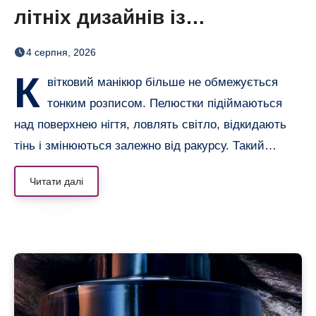
літніх дизайнів із
неймовірним 3D-ефектом
4 серпня, 2026
К
вітковий манікюр більше не обмежується
тонким розписом. Пелюстки підіймаються
над поверхнею нігтя, ловлять світло, відкидають
тінь і змінюються залежно від ракурсу. Такий…
Читати далі