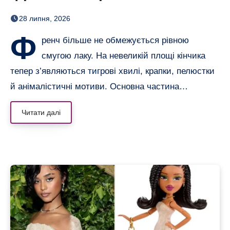
смугами, квітами і хвилями
28 липня, 2026
Ф
ренч більше не обмежується рівною
смугою лаку. На невеликій площі кінчика
тепер з’являються тигрові хвилі, крапки, пелюстки
й анімалістичні мотиви. Основна частина…
Читати далі