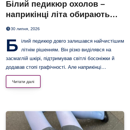
Білий педикюр охолов –
наприкінці літа обирають
сіро-блакитний
30 липня, 2026
Б
ілий педикюр довго залишався найчистішим
літнім рішенням. Він різко виділявся на
засмаглій шкірі, підтримував світлі босоніжки й
додавав стопі графічності. Але наприкінці…
Читати далі