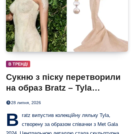
В ТРЕНДІ
Сукню з піску перетворили
на образ Bratz – Tyla
отримала власну ляльку
28 липня, 2026
B
ratz випустив колекційну ляльку Tyla,
створену за образом співачки з Met Gala
2024. Центральною деталлю стала скульптурна