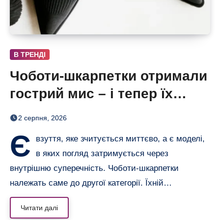
В ТРЕНДІ
Чоботи-шкарпетки отримали
гострий мис – і тепер їх
хочеться роздивлятися
2 серпня, 2026
Є
взуття, яке зчитується миттєво, а є моделі,
в яких погляд затримується через
внутрішню суперечність. Чоботи-шкарпетки
належать саме до другої категорії. Їхній…
Читати далі