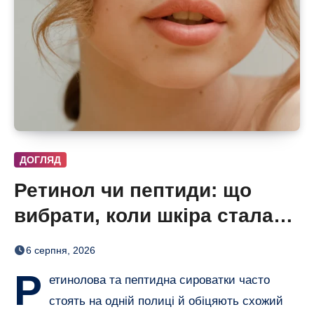
ДОГЛЯД
Ретинол чи пептиди: що
вибрати, коли шкіра стала
нерівною і чутливою
6 серпня, 2026
Р
етинолова та пептидна сироватки часто
стоять на одній полиці й обіцяють схожий