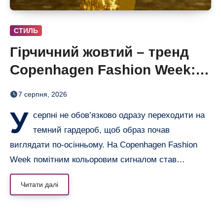
СТИЛЬ
Гірчичний жовтий – тренд
Copenhagen Fashion Week: 6
образів, що переводять літо
7 серпня, 2026
в осінь
У
серпні не обов’язково одразу переходити на
темний гардероб, щоб образ почав
виглядати по-осінньому. На Copenhagen Fashion
Week помітним кольоровим сигналом став…
Читати далі