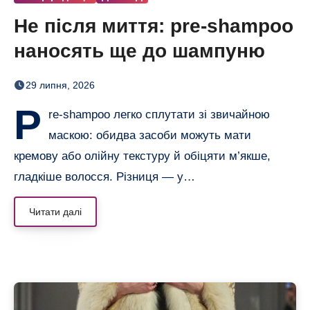
Не після миття: pre-shampoo
наносять ще до шампуню
29 липня, 2026
P
re-shampoo легко сплутати зі звичайною
маскою: обидва засоби можуть мати
кремову або олійну текстуру й обіцяти м’якше,
гладкіше волосся. Різниця — у…
Читати далі