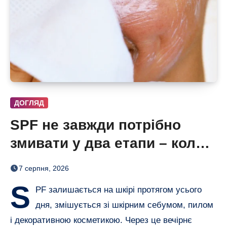
ДОГЛЯД
SPF не завжди потрібно
змивати у два етапи – коли
одного очищення достатньо
7 серпня, 2026
S
PF залишається на шкірі протягом усього
дня, змішується зі шкірним себумом, пилом
і декоративною косметикою. Через це вечірнє