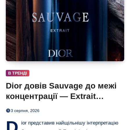
В ТРЕНДІ
Dior довів Sauvage до межі
концентрації — Extrait
дозріває 42 дні
3 серпня, 2026
D
ior представив найщільнішу інтерпретацію