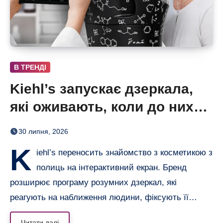
В ТРЕНДІ
Kiehl’s запускає дзеркала,
які оживають, коли до них
підходиш
30 липня, 2026
K
iehl’s переносить знайомство з косметикою з
полиць на інтерактивний екран. Бренд
розширює програму розумних дзеркал, які
реагують на наближення людини, фіксують її…
Читати далі