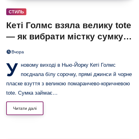
СТИЛЬ
Кеті Голмс взяла велику tote
— як вибрати містку сумку,
що не виглядає громіздкою
Вчора
У
новому виході в Нью-Йорку Кеті Голмс
поєднала білу сорочку, прямі джинси й чорне
пласке взуття з великою помаранчево-коричневою
tote. Сумка займає…
Читати далі