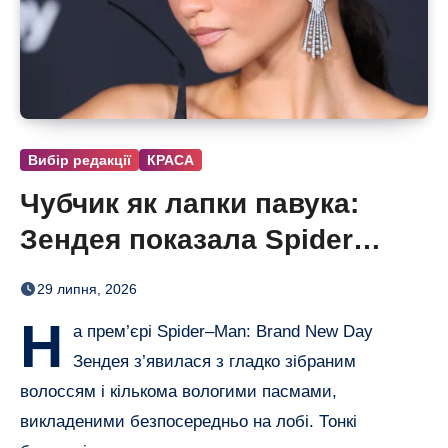
Вибір редакції
КРАСА
Чубчик як лапки павука:
Зендея показала Spider
Bangs
29 липня, 2026
Н
а прем’єрі Spider–Man: Brand New Day
Зендея з’явилася з гладко зібраним
волоссям і кількома вологими пасмами,
викладеними безпосередньо на лобі. Тонкі