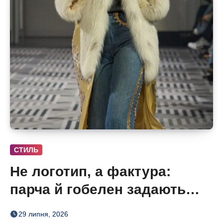
СТИЛЬ
Не логотип, а фактура:
парча й гобелен задають
нову розкіш осені
29 липня, 2026