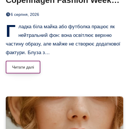
Copenhagen Fashion Week
показали тренд цього літа
6 серпня, 2026
Г
ладка біла майка або футболка працює як
нейтральний фон: вона освітлює верхню
частину образу, але майже не створює додаткової
фактури. Блуза з…
Читати далі