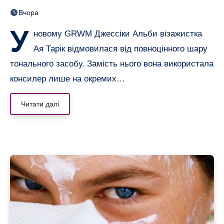
вирівняли лише консилером
Вчора
У
новому GRWM Джессіки Альби візажистка
Ая Тарік відмовилася від повноцінного шару
тонального засобу. Замість нього вона використала
консилер лише на окремих…
Читати далі