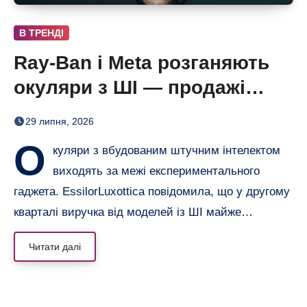
В ТРЕНДІ
Ray-Ban і Meta розганяють
окуляри з ШІ — продажі
майже подвоїлися
29 липня, 2026
О
куляри з вбудованим штучним інтелектом
виходять за межі експериментального
гаджета. EssilorLuxottica повідомила, що у другому
кварталі виручка від моделей із ШІ майже…
Читати далі