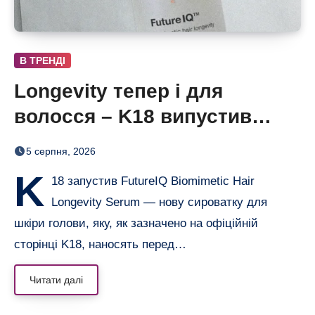
В ТРЕНДІ
Longevity тепер і для
волосся – K18 випустив
нічну сироватку FutureIQ
5 серпня, 2026
K
18 запустив FutureIQ Biomimetic Hair
Longevity Serum — нову сироватку для
шкіри голови, яку, як зазначено на офіційній
сторінці K18, наносять перед…
Читати далі