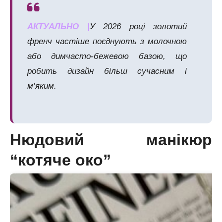
АКТУАЛЬНО |
У 2026 році золотий
френч частіше поєднують з молочною
або димчасто-бежевою базою, що
робить дизайн більш сучасним і
м’яким.
Нюдовий манікюр
“котяче око”