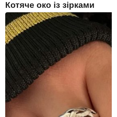
Котяче око із зірками