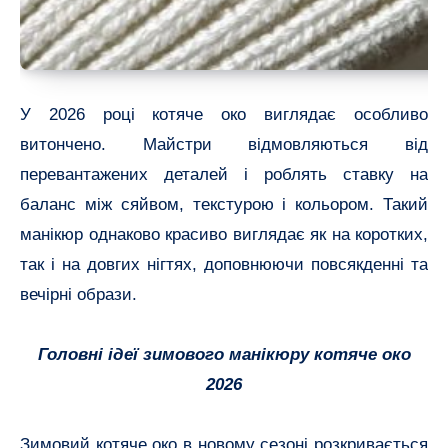
У 2026 році котяче око виглядає особливо
витончено. Майстри відмовляються від
перевантажених деталей і роблять ставку на
баланс між сяйвом, текстурою і кольором. Такий
манікюр однаково красиво виглядає як на коротких,
так і на довгих нігтях, доповнюючи повсякденні та
вечірні образи.
Головні ідеї зимового манікюру котяче око
2026
Зимовий котяче око в новому сезоні розкривається