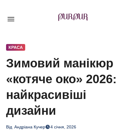
Перейти
до
контенту
КРАСА
Зимовий манікюр
«котяче око» 2026:
найкрасивіші
дизайни
Від
Андріана Кучер
4 січня, 2026