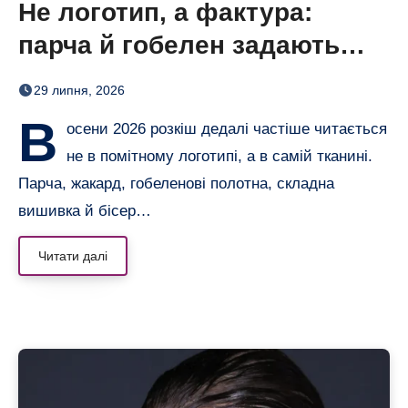
Не логотип, а фактура:
парча й гобелен задають
нову розкіш осені
29 липня, 2026
В
осени 2026 розкіш дедалі частіше читається
не в помітному логотипі, а в самій тканині.
Парча, жакард, гобеленові полотна, складна
вишивка й бісер…
Читати далі