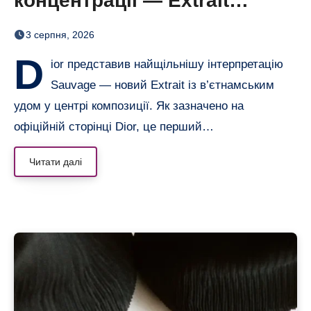
концентрації — Extrait
дозріває 42 дні
3 серпня, 2026
D
ior представив найщільнішу інтерпретацію
Sauvage — новий Extrait із в’єтнамським
удом у центрі композиції. Як зазначено на
офіційній сторінці Dior, це перший…
Читати далі