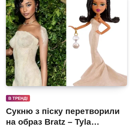
В ТРЕНДІ
Сукню з піску перетворили
на образ Bratz – Tyla
отримала власну ляльку