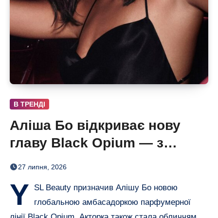
В ТРЕНДІ
Аліша Бо відкриває нову
главу Black Opium — з
ароматом полуниці, кави й
27 липня, 2026
ванілі
Y
SL Beauty призначив Алішу Бо новою
глобальною амбасадоркою парфумерної
лінії Black Opium. Акторка також стала обличчям