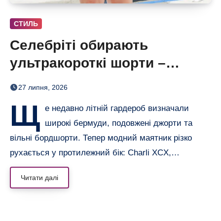
СТИЛЬ
Селебріті обирають
ультракороткі шорти –
бермуди отримали зухвалу
27 липня, 2026
альтернативу
Щ
е недавно літній гардероб визначали
широкі бермуди, подовжені джорти та
вільні бордшорти. Тепер модний маятник різко
рухається у протилежний бік: Charli XCX,…
Читати далі