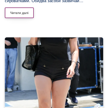
сироватками. Обидва засоби зазвичай…
Читати далі