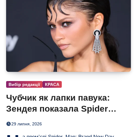
Вибір редакції
КРАСА
Чубчик як лапки павука:
Зендея показала Spider
Bangs
29 липня, 2026
а прем’єрі Spider–Man: Brand New Day