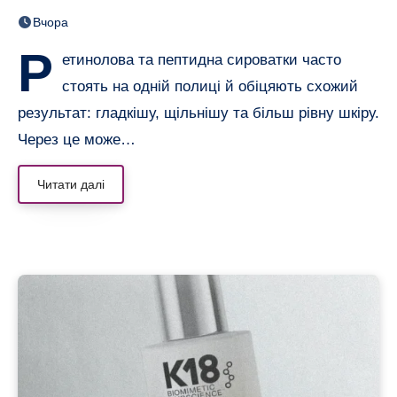
нерівною і чутливою
Вчора
Р
етинолова та пептидна сироватки часто
стоять на одній полиці й обіцяють схожий
результат: гладкішу, щільнішу та більш рівну шкіру.
Через це може…
Читати далі