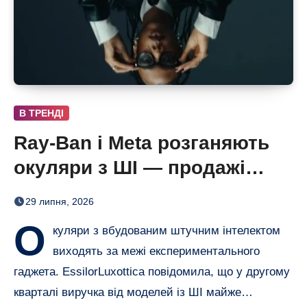
В ТРЕНДІ
Ray-Ban і Meta розганяють
окуляри з ШІ — продажі
майже подвоїлися
29 липня, 2026
О
куляри з вбудованим штучним інтелектом
виходять за межі експериментального
гаджета. EssilorLuxottica повідомила, що у другому
кварталі виручка від моделей із ШІ майже…