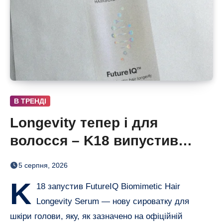
В ТРЕНДІ
Longevity тепер і для
волосся – K18 випустив
нічну сироватку FutureIQ
5 серпня, 2026
K
18 запустив FutureIQ Biomimetic Hair
Longevity Serum — нову сироватку для
шкіри голови, яку, як зазначено на офіційній