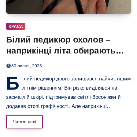
КРАСА
Білий педикюр охолов –
наприкінці літа обирають
сіро-блакитний
30 липня, 2026
Б
ілий педикюр довго залишався найчистішим
літнім рішенням. Він різко виділявся на
засмаглій шкірі, підтримував світлі босоніжки й
додавав стопі графічності. Але наприкінці…
Читати далі