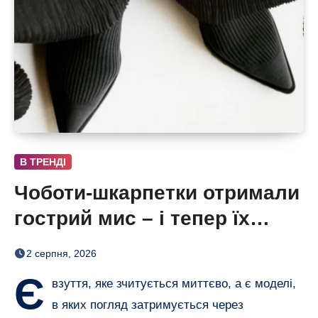
В ТРЕНДІ
Чоботи-шкарпетки отримали
гострий мис – і тепер їх
хочеться роздивлятися
2 серпня, 2026
Є
взуття, яке зчитується миттєво, а є моделі,
в яких погляд затримується через