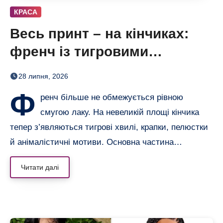
КРАСА
Весь принт – на кінчиках:
френч із тигровими
смугами, квітами і хвилями
28 липня, 2026
Ф
ренч більше не обмежується рівною
смугою лаку. На невеликій площі кінчика
тепер з’являються тигрові хвилі, крапки, пелюстки
й анімалістичні мотиви. Основна частина…
Читати далі