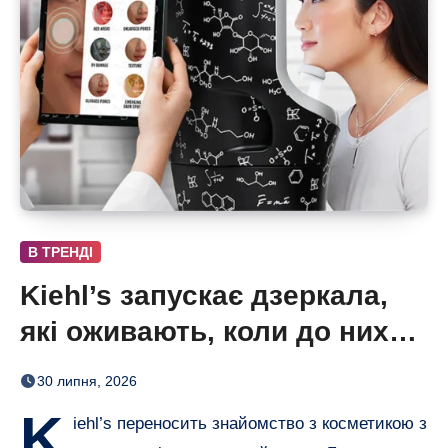
В ТРЕНДІ
Kiehl’s запускає дзеркала,
які оживають, коли до них
підходиш
30 липня, 2026
K
iehl’s переносить знайомство з косметикою з