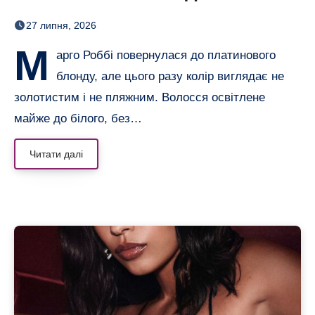
настільки світлого волосся
27 липня, 2026
в неї давно не було
М
арго Роббі повернулася до платинового
блонду, але цього разу колір виглядає не
золотистим і не пляжним. Волосся освітлене
майже до білого, без…
Читати далі