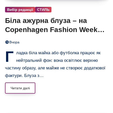
Вибір редакції
СТИЛЬ
Біла ажурна блуза – на
Copenhagen Fashion Week
показали тренд цього літа
Вчора
Г
ладка біла майка або футболка працює як
нейтральний фон: вона освітлює верхню
частину образу, але майже не створює додаткової
фактури. Блуза з…
Читати далі