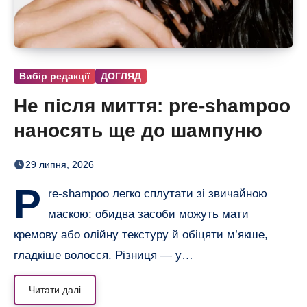
Вибір редакції
ДОГЛЯД
Не після миття: pre-shampoo
наносять ще до шампуню
29 липня, 2026
P
re-shampoo легко сплутати зі звичайною
маскою: обидва засоби можуть мати
кремову або олійну текстуру й обіцяти м’якше,
гладкіше волосся. Різниця — у…
Читати далі