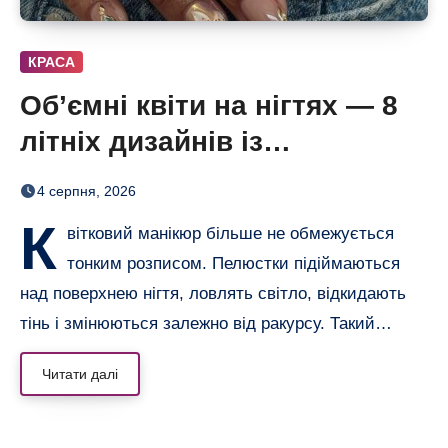
КРАСА
Об’ємні квіти на нігтях — 8
літніх дизайнів із
неймовірним 3D-ефектом
4 серпня, 2026
К
вітковий манікюр більше не обмежується
тонким розписом. Пелюстки підіймаються
над поверхнею нігтя, ловлять світло, відкидають
тінь і змінюються залежно від ракурсу. Такий…
Читати далі