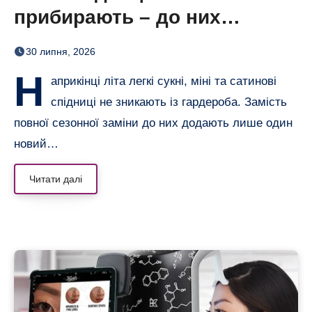
прибирають – до них
додають кольорові колготки
30 липня, 2026
(і восени теж)
Н
априкінці літа легкі сукні, міні та сатинові
спідниці не зникають із гардероба. Замість
повної сезонної заміни до них додають лише один
новий…
Читати далі