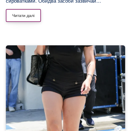
сироватками. Обидва засоби зазвичай…
Читати далі