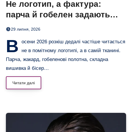
Не логотип, а фактура:
парча й гобелен задають
нову розкіш осені
29 липня, 2026
В
осени 2026 розкіш дедалі частіше читається
не в помітному логотипі, а в самій тканині.
Парча, жакард, гобеленові полотна, складна
вишивка й бісер…
Читати далі