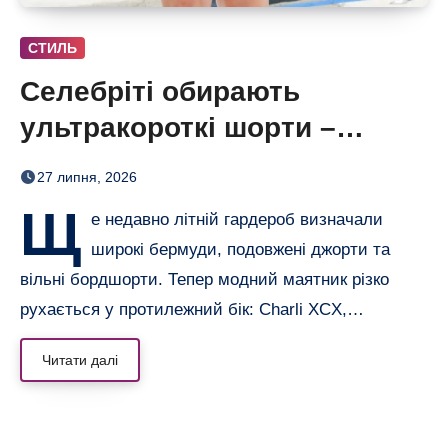
СТИЛЬ
Селебріті обирають
ультракороткі шорти –
бермуди отримали зухвалу
27 липня, 2026
альтернативу
Щ
е недавно літній гардероб визначали
широкі бермуди, подовжені джорти та
вільні бордшорти. Тепер модний маятник різко
рухається у протилежний бік: Charli XCX,…
Читати далі