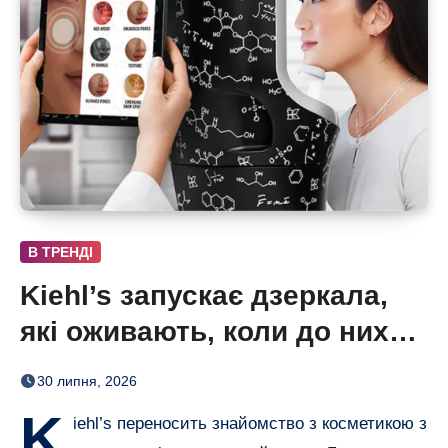
В ТРЕНДІ
Kiehl’s запускає дзеркала,
які оживають, коли до них
підходиш
30 липня, 2026
K
iehl’s переносить знайомство з косметикою з