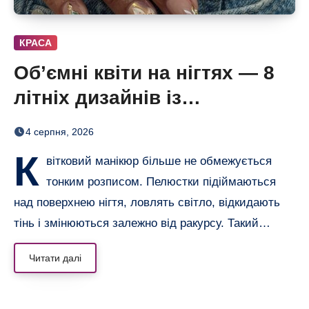
КРАСА
Об’ємні квіти на нігтях — 8
літніх дизайнів із
неймовірним 3D-ефектом
4 серпня, 2026
К
вітковий манікюр більше не обмежується
тонким розписом. Пелюстки підіймаються
над поверхнею нігтя, ловлять світло, відкидають
тінь і змінюються залежно від ракурсу. Такий…
Читати далі