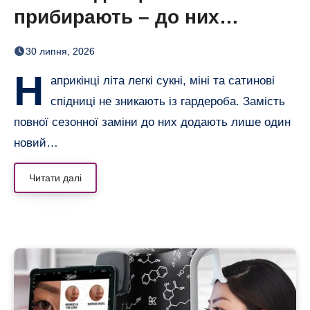
прибирають – до них
додають кольорові колготки
30 липня, 2026
(і восени теж)
Н
априкінці літа легкі сукні, міні та сатинові
спідниці не зникають із гардероба. Замість
повної сезонної заміни до них додають лише один
новий…
Читати далі