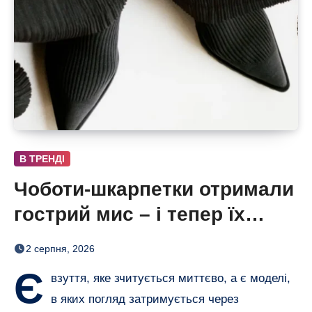
В ТРЕНДІ
Чоботи-шкарпетки отримали
гострий мис – і тепер їх
хочеться роздивлятися
2 серпня, 2026
Є
взуття, яке зчитується миттєво, а є моделі,
в яких погляд затримується через