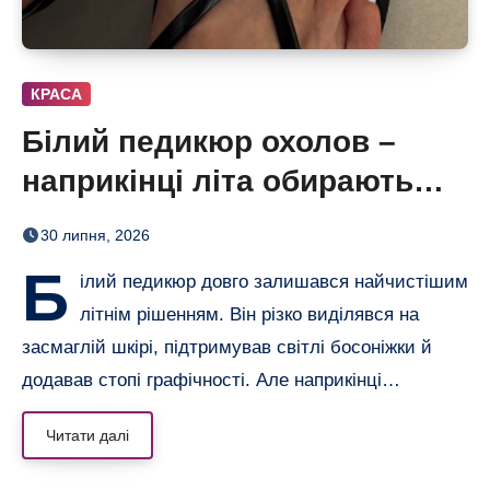
КРАСА
Білий педикюр охолов –
наприкінці літа обирають
сіро-блакитний
30 липня, 2026
Б
ілий педикюр довго залишався найчистішим
літнім рішенням. Він різко виділявся на
засмаглій шкірі, підтримував світлі босоніжки й
додавав стопі графічності. Але наприкінці…
Читати далі