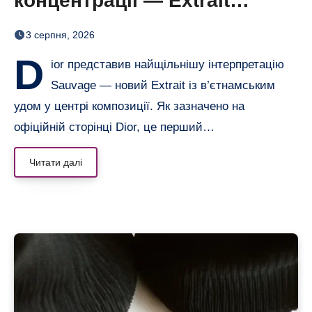
концентрації — Extrait
дозріває 42 дні
3 серпня, 2026
D
ior представив найщільнішу інтерпретацію
Sauvage — новий Extrait із в’єтнамським
удом у центрі композиції. Як зазначено на
офіційній сторінці Dior, це перший…
Читати далі