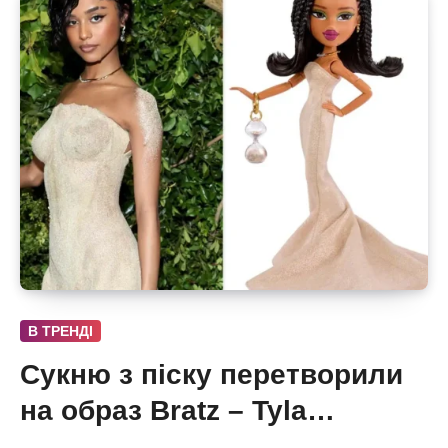
В ТРЕНДІ
Сукню з піску перетворили
на образ Bratz – Tyla
отримала власну ляльку