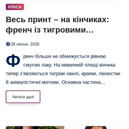
КРАСА
Весь принт – на кінчиках:
френч із тигровими
смугами, квітами і хвилями
28 липня, 2026
Ф
ренч більше не обмежується рівною
смугою лаку. На невеликій площі кінчика
тепер з’являються тигрові хвилі, крапки, пелюстки
й анімалістичні мотиви. Основна частина…
Читати далі