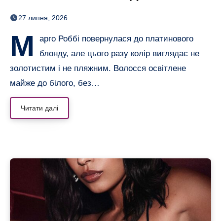
настільки світлого волосся
27 липня, 2026
в неї давно не було
М
арго Роббі повернулася до платинового
блонду, але цього разу колір виглядає не
золотистим і не пляжним. Волосся освітлене
майже до білого, без…
Читати далі