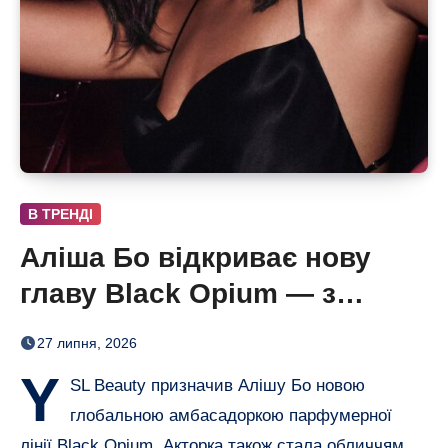
В ТРЕНДІ
Аліша Бо відкриває нову
главу Black Opium — з
ароматом полуниці, кави й
27 липня, 2026
ванілі
Y
SL Beauty призначив Алішу Бо новою
глобальною амбасадоркою парфумерної
лінії Black Opium. Акторка також стала обличчям