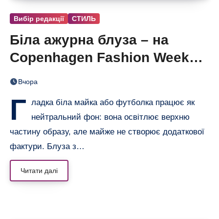
Вибір редакції
СТИЛЬ
Біла ажурна блуза – на
Copenhagen Fashion Week
показали тренд цього літа
Вчора
Г
ладка біла майка або футболка працює як
нейтральний фон: вона освітлює верхню
частину образу, але майже не створює додаткової
фактури. Блуза з…
Читати далі