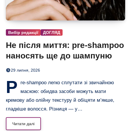
Вибір редакції
ДОГЛЯД
Не після миття: pre-shampoo
наносять ще до шампуню
29 липня, 2026
P
re-shampoo легко сплутати зі звичайною
маскою: обидва засоби можуть мати
кремову або олійну текстуру й обіцяти м’якше,
гладкіше волосся. Різниця — у…
Читати далі