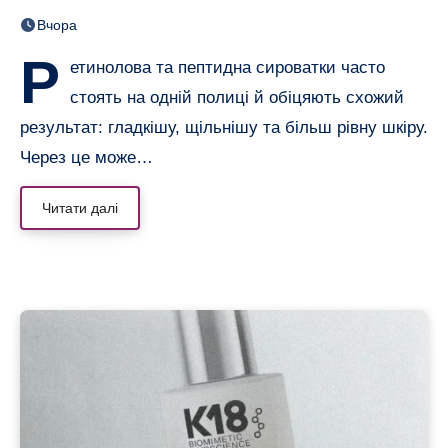
нерівною і чутливою
Вчора
Р
етинолова та пептидна сироватки часто
стоять на одній полиці й обіцяють схожий
результат: гладкішу, щільнішу та більш рівну шкіру.
Через це може…
Читати далі