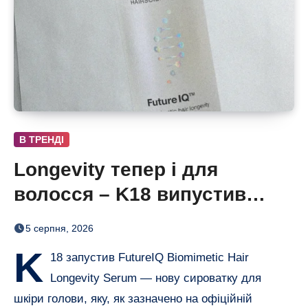
В ТРЕНДІ
Longevity тепер і для
волосся – K18 випустив
нічну сироватку FutureIQ
5 серпня, 2026
K
18 запустив FutureIQ Biomimetic Hair
Longevity Serum — нову сироватку для
шкіри голови, яку, як зазначено на офіційній