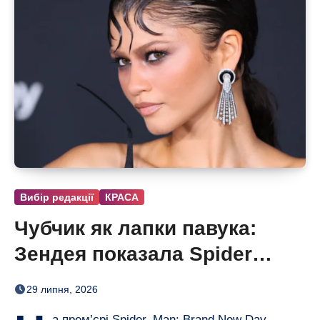
Вибір редакції
КРАСА
Чубчик як лапки павука:
Зендея показала Spider
Bangs
29 липня, 2026
а прем’єрі Spider–Man: Brand New Day